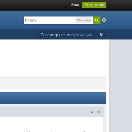
Вход
Регистрация
Эта тема
Просмотр новых публикаций
#1