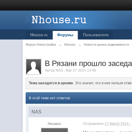
Nhouse.ru
Форумы
Пользователи
Форум Новостройки
→
Nhouse
→
Новости рынка недвижимости
.
В Рязани прошло заседа
Автор
NAS
,
Mar 27 2014 13:46
Тема находится в архиве
. Это значит, что в нее нельзя отве
В этой теме нет ответов
NAS
Аксакал
Отправлено
27 March 2014 -