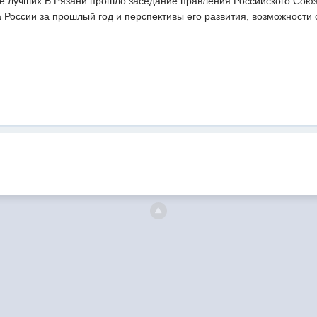
ле лучших В Рязани прошло заседание правления Российского Союз
а России за прошлый год и перспективы его развития, возможност