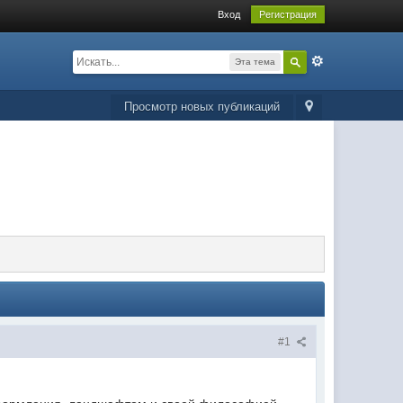
Вход
Регистрация
Эта тема
Просмотр новых публикаций
#1