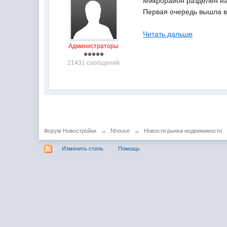
Микрорайон разделен н
Первая очередь вышла в
Читать дальше
Администраторы
21431 сообщений
Форум Новостройки
→
Nhouse
→
Новости рынка недвижимости
Изменить стиль
Помощь