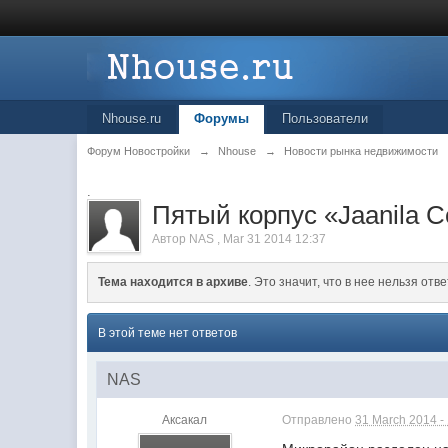
Nhouse.ru
Форумы
Пользователи
Форум Новостройки
→
Nhouse
→
Новости рынка недвижимости
.
Пятый корпус «Jaanila C
Автор
NAS
,
Mar 31 2014 12:37
Тема находится в архиве
. Это значит, что в нее нельзя отве
В этой теме нет ответов
NAS
Аксакал
Отправлено
31 March 2014 -