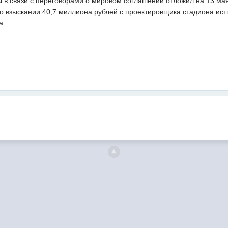
 в связи с переговорами о мировом соглашении отложил на 13 м
о взыскании 40,7 миллиона рублей с проектировщика стадиона ист
а.