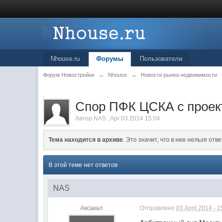
Nhouse.ru
Форумы
Пользователи
Форум Новостройки
→
Nhouse
→
Новости рынка недвижимости
.
Спор ПФК ЦСКА с проект
Автор
NAS
,
Apr 03 2014 15:04
Тема находится в архиве
. Это значит, что в нее нельзя отве
В этой теме нет ответов
NAS
Аксакал
Отправлено
03 April 2014 - 1