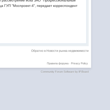
ая рассмотрение иска ЗАО "Профессиональный
ца ГУП "Моспроект-4", передает корреспондент
Обратно в Новости рынка недвижимости
Правила форума
·
Privacy Policy
Community Forum Software by IP.Board