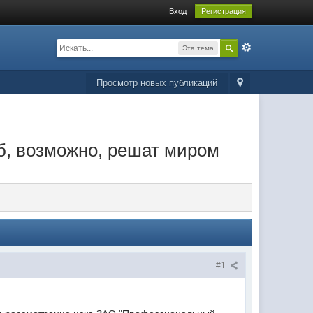
Вход
Регистрация
Эта тема
Просмотр новых публикаций
б, возможно, решат миром
#1