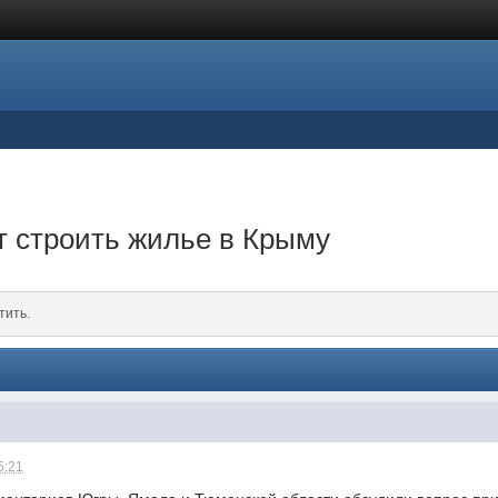
т строить жилье в Крыму
тить.
5:21