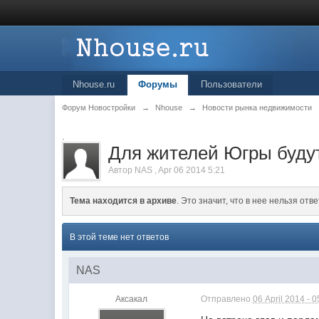
Nhouse.ru
Форумы
Пользователи
Форум Новостройки
→
Nhouse
→
Новости рынка недвижимости
.
Для жителей Югры буду
Автор
NAS
,
Apr 06 2014 5:21
Тема находится в архиве
. Это значит, что в нее нельзя отве
В этой теме нет ответов
NAS
Аксакал
Отправлено
06 April 2014 - 0