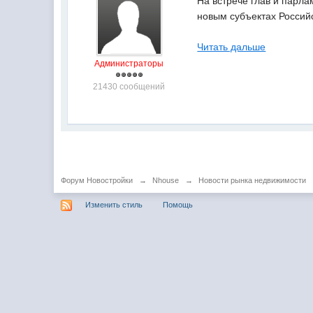
На встрече глав и парл
новым субъектах Россий
Читать дальше
Администраторы
21430 сообщений
Форум Новостройки
→
Nhouse
→
Новости рынка недвижимости
Изменить стиль
Помощь