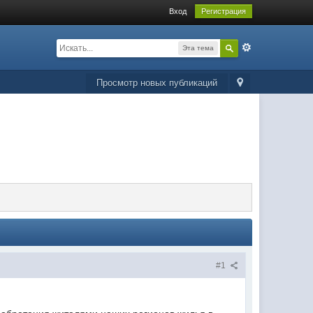
Вход
Регистрация
Эта тема
Просмотр новых публикаций
#1