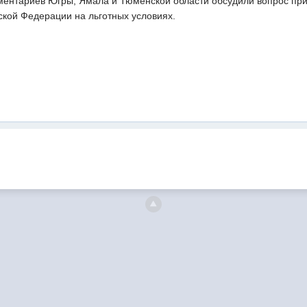
аментариев Югры, Ямала и Тюменской области обсудили вопрос пр
ской Федерации на льготных условиях.