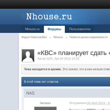
Nhouse.ru
Форумы
Пользователи
Форум Новостройки
→
Nhouse
→
Новости рынка недвижимости
.
«КВС» планирует сдать 
Автор
NAS
,
Apr 04 2014 15:30
Тема находится в архиве
. Это значит, что в нее нельзя отве
В этой теме нет ответов
NAS
Аксакал
Отправлено
04 April 2014 - 1