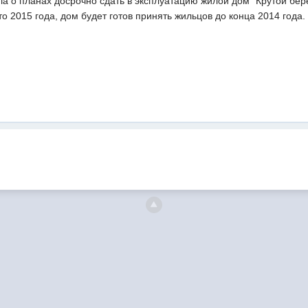
а о планах досрочно сдать в эксплуатацию жилой дом "Крутой бер
то 2015 года, дом будет готов принять жильцов до конца 2014 года.