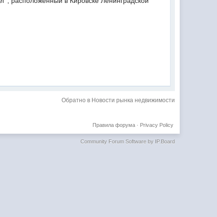
ег", расположенный в Кировске Ленинградской
Обратно в Новости рынка недвижимости
Правила форума
·
Privacy Policy
Community Forum Software by IP.Board