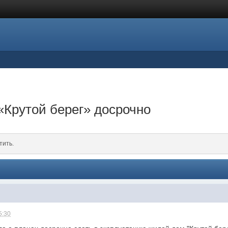
«Крутой берег» досрочно
тить.
5:30