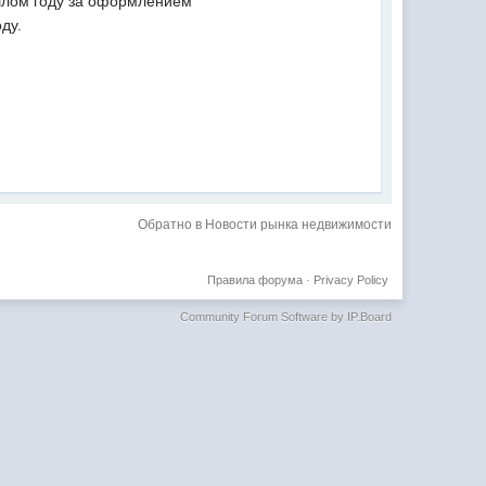
ошлом году за оформлением
ду.
Обратно в Новости рынка недвижимости
Правила форума
·
Privacy Policy
Community Forum Software by IP.Board