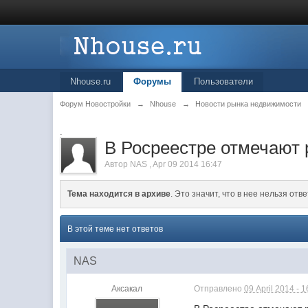
Nhouse.ru
Форумы
Пользователи
Форум Новостройки
→
Nhouse
→
Новости рынка недвижимости
.
В Росреестре отмечают 
Автор
NAS
,
Apr 09 2014 16:47
Тема находится в архиве
. Это значит, что в нее нельзя отве
В этой теме нет ответов
NAS
Аксакал
Отправлено
09 April 2014 - 1