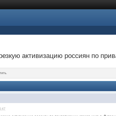
резкую активизацию россиян по при
тить.
6:47