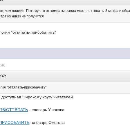
ше, чем лоджия. Потому что от комнаты всегда можно оттяпать 3 метра и обо
тра ну никак не получится
огия "оттяпать-присобачить"
0:46
:37:
гия "оттяпать-присобачить"
 доступная широкому кругу читателей
15978/ОТТЯПАТЬ
- словарь Ушакова
322/ПРИСОБАЧИТЬ
- словарь Ожегова