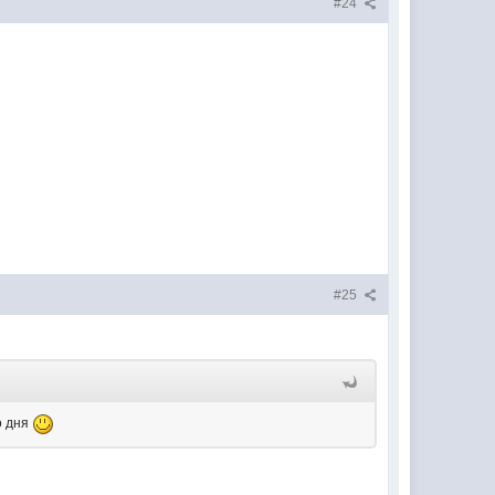
#24
#25
о дня