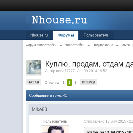
Nhouse.ru
Форумы
Пользователи
Форум Новостройки
→
Новостройки
→
Подмосковье
→
Мытищ
.
Куплю, продам, отдам д
Автор
anna77777
,
Apr 09 2014 19:52
НАЗАД
ВПЕРЕД
Страниц
1
2
3
Сообщений в теме: 41
Mike83
Пользователь
Отправлено
13 July 2015 - 2
Platon, on 13 Jul 2015 - 10: