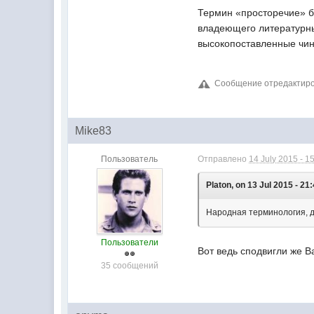
Термин «просторечие» 
владеющего литературны
высокопоставленные чи
Сообщение отредактирова
Mike83
Пользователь
Отправлено
14 July 2015 - 1
Platon, on 13 Jul 2015 - 21:
Народная терминология, до
Пользователи
Вот ведь сподвигли же В
35 сообщений