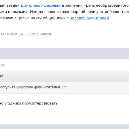
был введён
Дмитрием Ушаковым
в значении «речь необразованного
ми нормами». Иногда слова из разговорной речи употребляют нам
новники
с целью найти общий язык с
целевой аудиторией
.
л Platon: 14 July 2015 - 00:48
5:00
46:
ступная широкому кругу читателей [/url]
.
ас угодники побузотёрствовать