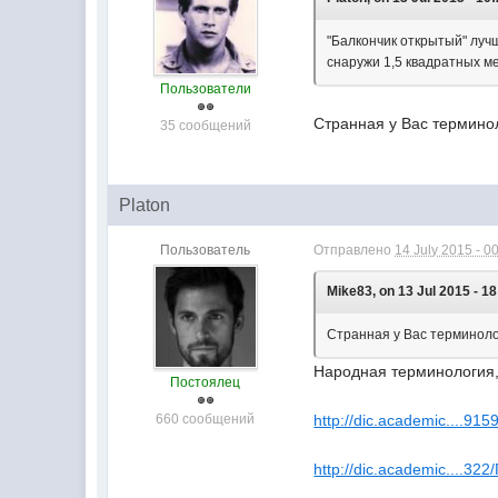
"Балкончик открытый" луч
снаружи 1,5 квадратных ме
Пользователи
Странная у Вас терминол
35 сообщений
Platon
Пользователь
Отправлено
14 July 2015 - 0
Mike83, on 13 Jul 2015 - 18
Странная у Вас терминоло
Народная терминология,
Постоялец
660 сообщений
http://dic.academic....9
http://dic.academic....