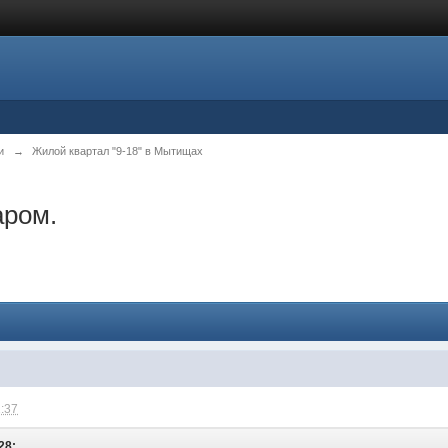
и
→
Жилой квартал "9-18" в Мытищах
аром.
1:37
28: