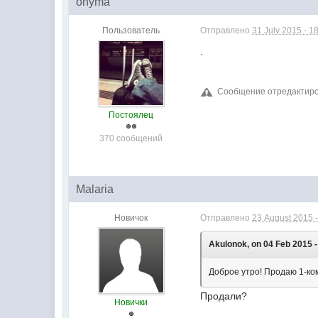
onyma
Пользователь
Отправлено
31 July 2015 - 1
.
Сообщение отредактиров
Постоялец
370 сообщений
Malaria
Новичок
Отправлено
23 August 2015 -
Akulonok, on 04 Feb 2015 -
Доброе утро! Продаю 1-ком
Продали?
Новички