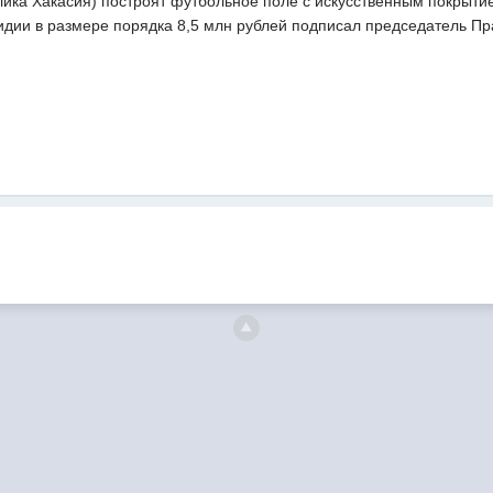
лика Хакасия) построят футбольное поле с искусственным покрыти
идии в размере порядка 8,5 млн рублей подписал председатель П