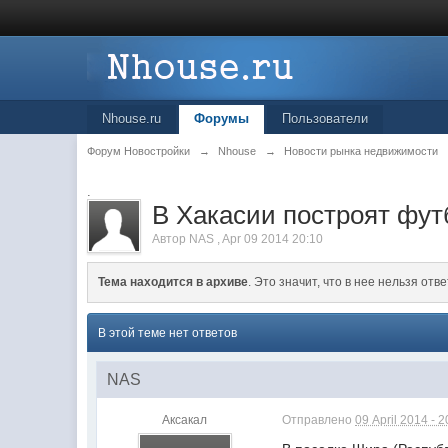
Nhouse.ru
Форумы
Пользователи
Форум Новостройки
→
Nhouse
→
Новости рынка недвижимости
.
В Хакасии построят фут
Автор
NAS
,
Apr 09 2014 20:10
Тема находится в архиве
. Это значит, что в нее нельзя отве
В этой теме нет ответов
NAS
Аксакал
Отправлено
09 April 2014 - 2