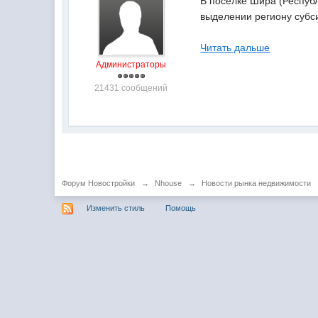
В поселке Шира (Респуб
выделении региону субс
Читать дальше
Администраторы
21431 сообщений
Форум Новостройки
→
Nhouse
→
Новости рынка недвижимости
Изменить стиль
Помощь