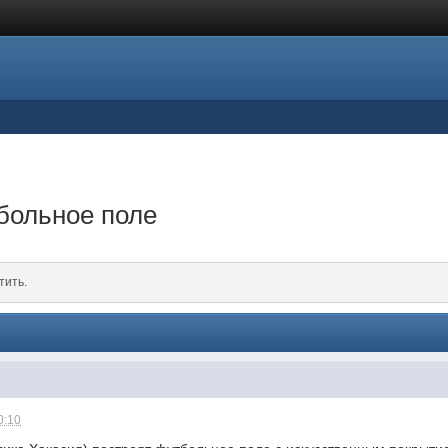
больное поле
тить.
0:10