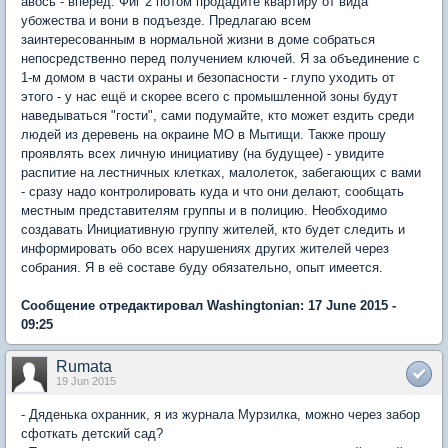
авось - вперед. Фиг 2 потом продадите квартиру от вида
убожества и вони в подъезде. Предлагаю всем
заинтересованным в нормальной жизни в доме собраться
непосредственно перед получением ключей. Я за объединение с
1-м домом в части охраны и безопасности - глупо уходить от
этого - у нас ещё и скорее всего с промышленной зоны будут
наведываться "гости", сами подумайте, кто может ездить среди
людей из деревень на окраине МО в Мытищи. Также прошу
проявлять всех личную инициативу (на будущее) - увидите
распитие на лестничных клетках, малолеток, забегающих с вами
- сразу надо контролировать куда и что они делают, сообщать
местным представителям группы и в полицию. Необходимо
создавать Инициативную группу жителей, кто будет следить и
информировать обо всех нарушениях других жителей через
собрания. Я в её составе буду обязательно, опыт имеется.
Сообщение отредактировал Washingtonian: 17 June 2015 -
09:25
Rumata
19 Jun 2015
- Дяденька охранник, я из журнала Мурзилка, можно через забор
сфоткать детский сад?