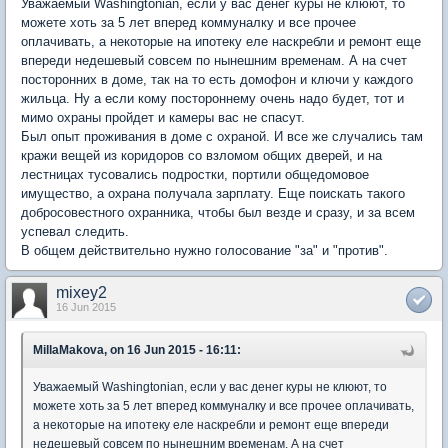
Уважаемый Washingtonian, если у вас денег куры не клюют, то
можете хоть за 5 лет вперед коммуналку и все прочее
оплачивать, а некоторые на ипотеку еле наскребли и ремонт еще
впереди недешевый совсем по нынешним временам. А на счет
посторонних в доме, так на то есть домофон и ключи у каждого
жильца. Ну а если кому постороннему очень надо будет, тот и
мимо охраны пройдет и камеры вас не спасут.
Был опыт проживания в доме с охраной. И все же случались там
кражи вещей из коридоров со взломом общих дверей, и на
лестницах тусовались подростки, портили общедомовое
имущество, а охрана получала зарплату. Еще поискать такого
добросовестного охранника, чтобы был везде и сразу, и за всем
успевал следить.
В общем действительно нужно голосование "за" и "против".
mixey2
16 Jun 2015
MillaMakova, on 16 Jun 2015 - 16:11:
Уважаемый Washingtonian, если у вас денег куры не клюют, то
можете хоть за 5 лет вперед коммуналку и все прочее оплачивать,
а некоторые на ипотеку еле наскребли и ремонт еще впереди
недешевый совсем по нынешним временам. А на счет