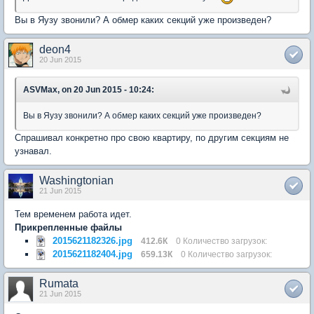
Вы в Яузу звонили? А обмер каких секций уже произведен?
deon4
20 Jun 2015
ASVMax, on 20 Jun 2015 - 10:24:
Вы в Яузу звонили? А обмер каких секций уже произведен?
Спрашивал конкретно про свою квартиру, по другим секциям не
узнавал.
Washingtonian
21 Jun 2015
Тем временем работа идет.
Прикрепленные файлы
2015621182326.jpg
412.6К
0 Количество загрузок:
2015621182404.jpg
659.13К
0 Количество загрузок:
Rumata
21 Jun 2015