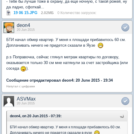
- Тебе бы лучше тоже в охрану, да еще ночную, с такой рожей, ну
да ладно, сфоткай...
19 06 15.JPG
2.02МБ
0 Количество загрузок:
deon4
20 Jun 2015
БТИ начал обмер квартир. У меня к площади прибавилось 60 см.
Доплачивать ничего не придется сказали в Яузе
p.s Поправочка, сейчас глянул метраж квартиры по договору,
оказывается только 30 см мне натянули за счет застройщика (или
соседа
).
Сообщение отредактировал deon4: 20 June 2015 - 19:34
Напутал с цифрами
ASVMax
20 Jun 2015
deon4, on 20 Jun 2015 - 07:39:
БТИ начал обмер квартир. У меня к площади прибавилось 60 см.
Доплачивать ничего не придется сказали в яузе