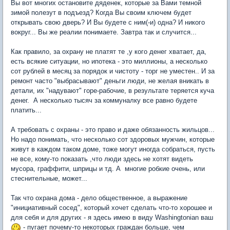
Вы вот многих остановите дяденек, которые за Вами темной
зимой полезут в подъезд? Когда Вы своим ключем будет
открывать свою дверь? И Вы будете с ним(-и) одна? И никого
вокруг... Вы же реалии понимаете. Завтра так и случится...
Как правило, за охрану не платят те ,у кого денег хватает, да,
есть всякие ситуации, но ипотека - это миллионы, а несколько
сот рублей в месяц за порядок и чистоту - торг не уместен.. И за
ремонт часто "выбрасывают" деньги люди, не желая вникать в
детали, их "надувают" горе-рабочие, в результате теряется куча
денег. А несколько тысяч за коммуналку все равно будете
платить...
А требовать с охраны - это право и даже обязанность жильцов...
Но надо понимать, что несколько сот здоровых мужчин, которые
живут в каждом таком доме, тоже могут иногда собраться, пусть
не все, кому-то показать ,что люди здесь не хотят видеть
мусора, граффити, шприцы и тд. А многие робкие очень, или
стеснительные, может...
Так что охрана дома - дело общественное, а выражение
"инициативный сосед", который хочет сделать что-то хорошее и
для себя и для других - я здесь имею в виду Washingtonian ваш
- пугает почему-то некоторых граждан больше, чем