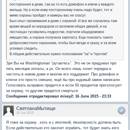
посторонних в доме, так на то есть домофон и ключи у каждого
жильца. Ну а если кому постороннему очень надо будет, тот и
мимо охраны пройдет и камеры вас не спасут.
Был опыт проживания в доме с охраной. И все же случались там
кражи вещей из коридоров со взломом общих дверей, и на
лестницах тусовались подростки, портили общедомовое
имущество, а охрана получала зарплату. Еще поискать такого
добросовестного охранника, чтобы был везде и сразу, и за всем
успевал следить.
В общем действительно нужно голосование "за" и "против".
Зря Вы на Washingtonian "ругаетесь". Это не он придумал про
пять месяцев оплаты, а ук. Он всего лишь хочет порядка и
чистоты в новом доме и многие его поддержат. Про домофон и
ключи это просто смешно, ещё бы про кодовый замок написали.
Голосовать всеравно придется и если 50 процентов проголосуют
за охрану, то другим придется смерться.
Сообщение отредактировал mixey2: 16 June 2015 - 23:33
СветланаМытищи
16 Jun 2015
Я тоже за охрану...хоть и с ипотекой, безопасность должна быть.
Если действительно кто захочет ограбить, тот будет знать кого