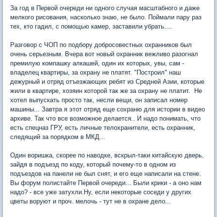
За год в Первой очереди ни одного случая масштабного и даже
мелкого рисования, насколько знаю, не было. Поймали пару раз
тех, кто гадил, с помощью камер, заставили убрать....
Разговор с ЧОП по подбору добросовестных охранников был
очень серьезным. Вчера вот новый охранник вежливо разогнал
премилую компашку алкашей, один их которых, увы, сам -
владелец квартиры, за охрану не платят. "Построил" наш
дежурный и отряд отъезжающих ребят из Средней Азии, которые
жили в квартире, хозяин которой так же за охрану не платит. Не
хотел выпускать просто так, несли вещи, он записал номер
машины... Завтра я этот отряд еще сохраню для истории в видео
архиве. Так что все возможное делается.. И надо понимать, что
есть спецназ ГРУ, есть личные телохранители, есть охранник,
следящий за порядком в МКД...
Один воришка, скорее по наводке, вскрыл-таки китайскую дверь,
зайдя в подъезд по коду, который почему-то в одном из
подъездов на панели не был снят, и его еще написали на стене.
Вы форум полистайте Первой очереди... Были крики - а оно нам
надо? - все уже затухли.Ну, если некоторые соседи у других
цветы воруют и проч. мелочь - тут не в охране дело...