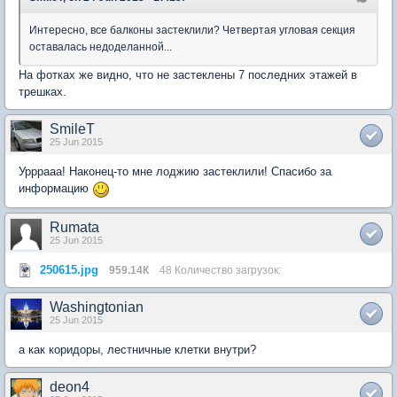
Интересно, все балконы застеклили? Четвертая угловая секция
оставалась недоделанной...
На фотках же видно, что не застеклены 7 последних этажей в
трешках.
SmileT
25 Jun 2015
Урррааа! Наконец-то мне лоджию застеклили! Спасибо за
информацию
Rumata
25 Jun 2015
250615.jpg
959.14К
48 Количество загрузок:
Washingtonian
25 Jun 2015
а как коридоры, лестничные клетки внутри?
deon4