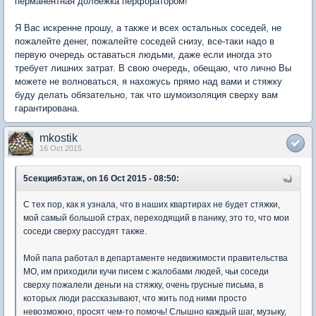
перманентная долбежка перфоратором!
Я Вас искренне прошу, а также и всех остальных соседей, не
пожалейте денег, пожалейте соседей снизу, все-таки надо в
первую очередь оставаться людьми, даже если иногда это
требует лишних затрат. В свою очередь, обещаю, что лично Вы
можете не волноваться, я нахожусь прямо над вами и стяжку
буду делать обязательно, так что шумоизоляция сверху вам
гарантирована.
mkostik
16 Oct 2015
5секция6этаж, on 16 Oct 2015 - 08:50:
С тех пор, как я узнала, что в наших квартирах не будет стяжки,
мой самый большой страх, переходящий в панику, это то, что мои
соседи сверху рассудят также.
Мой папа работал в департаменте недвижимости правительства
МО, им приходили кучи писем с жалобами людей, чьи соседи
сверху пожалели деньги на стяжку, очень грусные письма, в
которых люди рассказывают, что жить под ними просто
невозможно, просят чем-то помочь! Слышно каждый шаг, музыку,