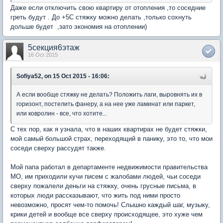
Даже если отключить свою квартиру от отопления ,то соседние
греть будут . До +5С стяжку можно делать ,только сохнуть
дольше будет ,зато экономия на отоплении)
5секция6этаж
16 Oct 2015
Sofiya52, on 15 Oct 2015 - 16:06:
А если вообще стяжку не делать? Положить лаги, выровнять их в
горизонт, постелить фанеру, а на нее уже ламинат или паркет,
или ковролин - все, что хотите...
С тех пор, как я узнала, что в наших квартирах не будет стяжки,
мой самый большой страх, переходящий в панику, это то, что мои
соседи сверху рассудят также.
Мой папа работал в департаменте недвижимости правительства
МО, им приходили кучи писем с жалобами людей, чьи соседи
сверху пожалели деньги на стяжку, очень грусные письма, в
которых люди рассказывают, что жить под ними просто
невозможно, просят чем-то помочь! Слышно каждый шаг, музыку,
крики детей и вообще все сверху происходящее, это хуже чем