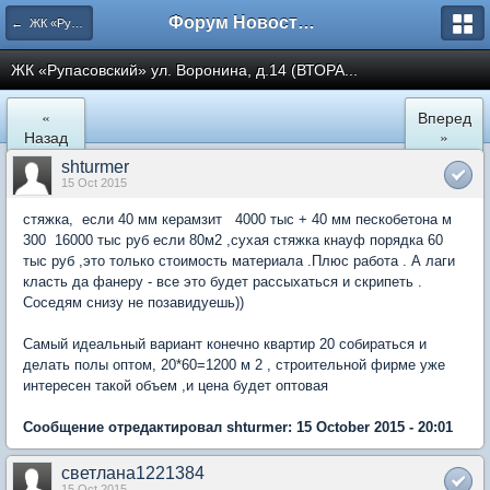
Форум Новостройки
← ЖК «Рупасовский»
ЖК «Рупасовский» ул. Воронина, д.14 (ВТОРА...
«
Вперед
Назад
»
shturmer
15 Oct 2015
стяжка, если 40 мм керамзит 4000 тыс + 40 мм пескобетона м
300 16000 тыс руб если 80м2 ,сухая стяжка кнауф порядка 60
тыс руб ,это только стоимость материала .Плюс работа . А лаги
класть да фанеру - все это будет рассыхаться и скрипеть .
Соседям снизу не позавидуешь))
Самый идеальный вариант конечно квартир 20 собираться и
делать полы оптом, 20*60=1200 м 2 , строительной фирме уже
интересен такой объем ,и цена будет оптовая
Сообщение отредактировал shturmer: 15 October 2015 - 20:01
светлана1221384
15 Oct 2015