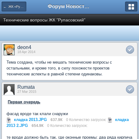
Форум Новостройки
← ЖК «Рупасовский»
Технические вопросы ЖК "Рупасовский"
deon4
18 Apr 2014
Тема создана, чтобы не мешать технические вопросы с
остальными, и кроме того, в силу похожести проектов
технические аспекты в равной степени одинаковы.
Rumata
27 Mar 2015
Первая очередь
фасад вроде так клали снаружи
кладка 2013.JPG
кладка
637.9К
0 Количество загрузок:
2013 2.JPG
654.9К
0 Количество загрузок:
те вроде должно быть так, где оконные проемы: два ряда кирпича