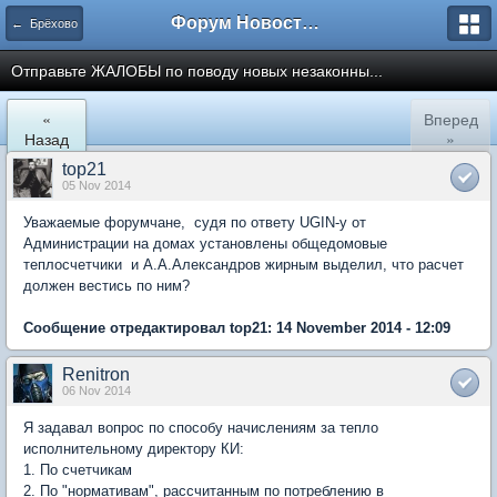
Форум Новостройки
← Брёхово
Отправьте ЖАЛОБЫ по поводу новых незаконны...
«
Вперед
Назад
»
top21
05 Nov 2014
Уважаемые форумчане, судя по ответу UGIN-у от
Администрации на домах установлены общедомовые
теплосчетчики и А.А.Александров жирным выделил, что расчет
должен вестись по ним?
Сообщение отредактировал top21: 14 November 2014 - 12:09
Renitron
06 Nov 2014
Я задавал вопрос по способу начислениям за тепло
исполнительному директору КИ:
1. По счетчикам
2. По "нормативам", рассчитанным по потреблению в