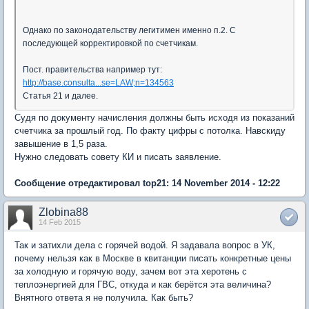
Однако по законодательству легитимен именно п.2. С
последующей корректировкой по счетчикам.
Пост. правительства например тут:
http://base.consulta...se=LAW;n=134563
Статья 21 и далее.
Судя по документу начисления должны быть исходя из показаний
счетчика за прошлый год. По факту цифры с потолка. Навскиду
завышение в 1,5 раза.
Нужно следовать совету КИ и писать заявление.
Сообщение отредактировал top21: 14 November 2014 - 12:22
Zlobina88
14 Feb 2015
Так и затихли дела с горячей водой. Я задавала вопрос в УК,
почему нельзя как в Москве в квитанции писать конкретные цены
за холодную и горячую воду, зачем вот эта херотень с
теплоэнергией для ГВС, откуда и как берётся эта величина?
Внятного ответа я не получила. Как быть?