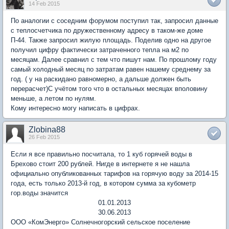
14 Feb 2015
По аналогии с соседним форумом поступил так, запросил данные
с теплосчетчика по дружественному адресу в таком-же доме
П-44. Также запросил жилую площадь. Поделив одно на другое
получил цифру фактически затраченного тепла на м2 по
месяцам. Далее сравнил с тем что пишут нам. По прошлому году
самый холодный месяц по затратам равен нашему среднему за
год. ( у на раскидано равномерно, а дальше должен быть
перерасчет)С учётом того что в остальных месяцах вполовину
меньше, а летом по нулям.
Кому интересно могу написать в цифрах.
Zlobina88
26 Feb 2015
Если я все правильно посчитала, то 1 куб горячей воды в
Брехово стоит 200 рублей. Нигде в интернете я не нашла
официально опубликованных тарифов на горячую воду за 2014-15
года, есть только 2013-й год, в котором сумма за кубометр
гор.воды значится
01.01.2013
30.06.2013
ООО «КомЭнерго» Солнечногорский сельское поселение