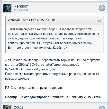
Renitron
14 Feb 2015
Zlobina88, on 14 Feb 2015 - 10:58:
Так и затихли дела с горячей водой. Я задавала вопрос в УК,
почему нельзя как в Москве в квитанции писать конкретные цены
за холодную и горячую воду, зачем вот эта херотень с
теплоэнергией для ГВС, откуда и как берётся эта величина?
Внятного ответа я не получила. Как быть?
Для начала по месяцам пересчитать тариф на ГВС по формуле
(затратыХВСнаГВС+ЗатратыНаТеплонаподогрев)/
КубыХВС=СтоимостьОдногоКубаГВС
После этого можно сравнить с подобными районами и какие-то
выводы сделать.
PS Сам не делал еще, руки не дошли...
Сообщение отредактировал Renitron: 14 February 2015 - 15:42
top21