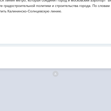
ся линия метро, которая соединит город и московский аэропорт "В
те градостроительной политики и строительства города. По слова
длить Калининско-Солнцевскую линию.