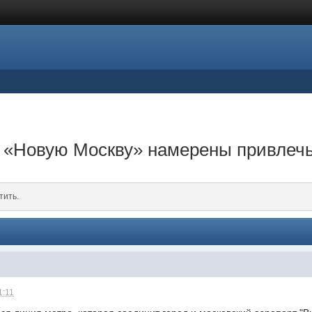
в «Новую Москву» намерены привлеч
тить.
1:11