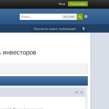
Вход
Регистрация
Эта тема
Просмотр новых публикаций
ь инвесторов
#1