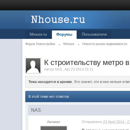
Nhouse.ru
Форумы
Пользователи
Форум Новостройки
→
Nhouse
→
Новости рынка недвижимости
.
К строительству метро 
Автор
NAS
,
Apr 23 2014 21:11
Тема находится в архиве
. Это значит, что в нее нельзя отве
В этой теме нет ответов
NAS
Аксакал
Отправлено
23 April 2014 - 2