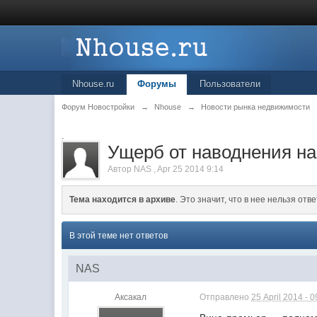
Nhouse.ru
Форумы
Пользователи
Форум Новостройки
→
Nhouse
→
Новости рынка недвижимости
.
Ущерб от наводнения на
Автор
NAS
,
Apr 25 2014 9:14
Тема находится в архиве
. Это значит, что в нее нельзя отве
В этой теме нет ответов
NAS
Аксакал
Отправлено
25 April 2014 - 0