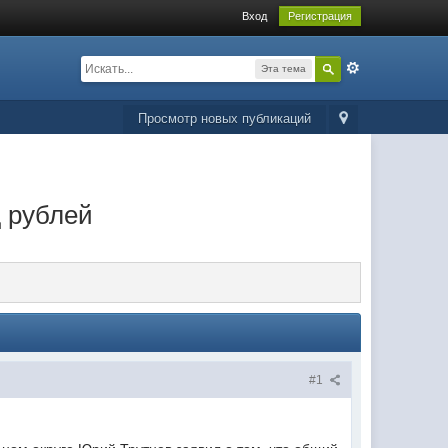
Вход
Регистрация
Эта тема
Просмотр новых публикаций
д рублей
#1