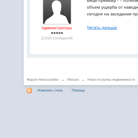
Вице-премьер - - полно
объем ущерба от наводн
сегодня на заседании п
Читать дальше
Администраторы
21430 сообщений
Форум Новостройки
→
Nhouse
→
Новости рынка недвижимости
Изменить стиль
Помощь