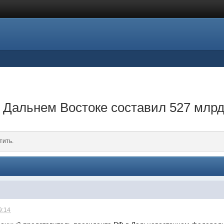
 Дальнем Востоке составил 527 млр
тить.
9:14