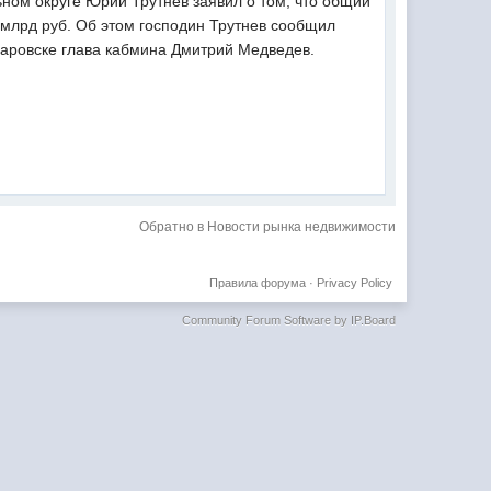
ном округе Юрий Трутнев заявил о том, что общий
млрд руб. Об этом господин Трутнев сообщил
баровске глава кабмина Дмитрий Медведев.
Обратно в Новости рынка недвижимости
Правила форума
·
Privacy Policy
Community Forum Software by IP.Board