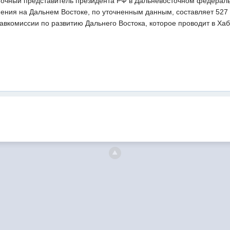
мочный представитель президента РФ в Дальневосточном федераль
ения на Дальнем Востоке, по уточненным данным, составляет 527 
равкомиссии по развитию Дальнего Востока, которое проводит в Ха