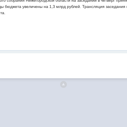
ого собрания Нижегородской области на заседании в четверг приня
ды бюджета увеличены на 1,3 млрд рублей. Трансляция заседания
та.