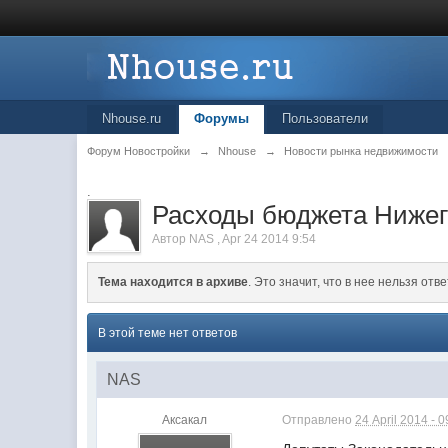
Nhouse.ru
Форумы
Пользователи
Форум Новостройки
→
Nhouse
→
Новости рынка недвижимости
.
Расходы бюджета Нижего
Автор
NAS
,
Apr 24 2014 9:54
Тема находится в архиве
. Это значит, что в нее нельзя отве
В этой теме нет ответов
NAS
Аксакал
Отправлено
24 April 2014 - 0