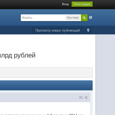
Вход
Регистрация
Эта тема
Просмотр новых публикаций
млрд рублей
#1