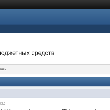
юджетных средств
тить.
0:17