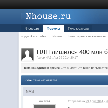
Nhouse.ru
Форумы
Пользователи
Форум Новостройки
→
Nhouse
→
Новости рынка недвижимости
.
ПЛП лишился 400 млн б
Автор
NAS
,
Apr 29 2014 20:17
Тема находится в архиве
. Это значит, что в нее нельзя отве
В этой теме нет ответов
NAS
Аксакал
Отправлено
29 April 2014 - 2