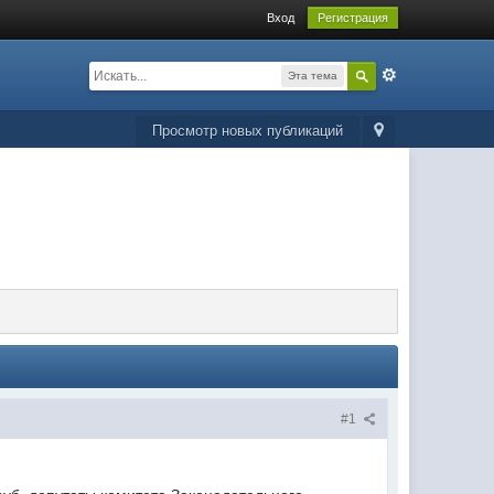
Вход
Регистрация
Эта тема
Просмотр новых публикаций
#1