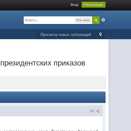
Вход
Регистрация
Эта тема
Просмотр новых публикаций
 президентских приказов
#1