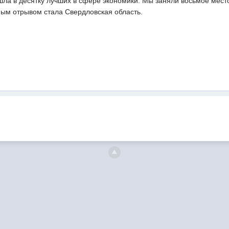
шла в десятку лучших в сфере экономики. Мы заняли восьмое мес
ным отрывом стала Свердловская область.