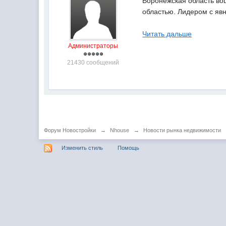
Воронежская область во
областью. Лидером с яв
Читать дальше
Администраторы
21430 сообщений
Форум Новостройки
→
Nhouse
→
Новости рынка недвижимости
Изменить стиль
Помощь