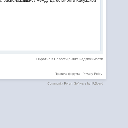
то, расположившись между Дагестаном и Калужской
Обратно в Новости рынка недвижимости
Правила форума
·
Privacy Policy
Community Forum Software by IP.Board