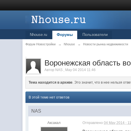
Nhouse.ru
Форумы
Пользователи
Форум Новостройки
→
Nhouse
→
Новости рынка недвижимости
.
Воронежская область во
Автор
NAS
,
May 04 2014 11:46
Тема находится в архиве
. Это значит, что в нее нельзя отве
В этой теме нет ответов
NAS
Аксакал
Отправлено
04 May 2014 - 1