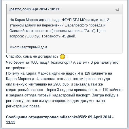
jpastor, on 09 Apr 2014 - 10:31:
На Карла Маркса идти не надо. ФГУП БТИ МО находится в 2-
этажном здании на пересечении Шараповского проезда и
Олимпийского проспекта (парковка магазина "Атак"). Цена
вопроса: 7,000 руб. Готовность: 45 дней.
МногоКвартирный дом
Спасибо, сама не догадалась
!
Что берем за 7000 тыщ? Техпаспорт? А зачем? В регпалату его
не требуют...
Почему на Карла Маркса идти не надо? Я в 119 кабинете на
Карла Маркса д. 4 заказала техплан, потом принесла туда
оплаченную квитанцию на 2900 руб. и заказала там же
кадастровый паспорт. Через 3 недели пришла опять в 119 кабинет
и забрала оттуда готовый кадастровый паспорт. Завтра пойду в
регпалату, отстою живую очередь и сдам документы на
регистрацию права.
Сообщение отредактировал milaschka0505: 09 April 2014 -
13:55