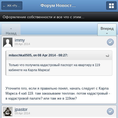
Форум Новостройки
← ЖК «Рупасовский»
Оформление собственности и все что с этим...
«
Вперед
Назад
»
immy
09 Apr 2014
milaschka0505, on 08 Apr 2014 - 08:27:
Только что получила кадастровый паспорт на квартиру в 119
кабинете на Карла Маркса!
Уточните плз, если я правильно понял, начать следует с Карла
Маркса 4 каб 119. там заказываем техплан. потом кадастровый -
в кадастровой палате? или там же в 119ом?
jpastor
09 Apr 2014