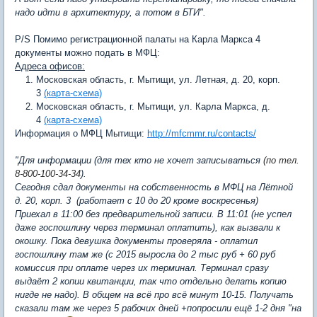
надо идти в архитектуру, а потом в БТИ".
P/S Помимо регистрационной палаты на Карла Маркса 4
документы можно подать в МФЦ:
Адреса офисов:
Московская область, г. Мытищи, ул. Летная, д. 20, корп.
3
(карта-схема)
Московская область, г. Мытищи, ул. Карла Маркса, д.
4
(карта-схема)
Информация о МФЦ Мытищи:
http://mfcmmr.ru/contacts/
"Для информации (для тех кто не хочет записываться
(по тел.
8-800-100-34-34
).
Сегодня сдал документы на собственность в МФЦ на Лётной
д. 20, корп. 3 (работает с 10 до 20 кроме воскресенья)
Приехал в 11:00 без предварительной записи. В 11:01 (не успел
даже госпошлину через терминал оплатить), как вызвали к
окошку. Пока девушка документы проверяла - оплатил
госпошлину там же (с 2015 выросла до 2 тыс руб + 60 руб
комиссия при оплате через их терминал. Терминал сразу
выдаёт 2 копии квитанции, так что отдельно делать копию
нигде не надо). В общем на всё про всё минут 10-15. Получать
сказали там же через 5 рабочих дней +попросили ещё 1-2 дня "на