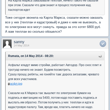
На Карла Маркса заказывали техплан, ничего такого не сказали
при этом. Сказали что дом знают и процесс получения кад.
паспортов идет
Тоже сегодня звонила на Карла Маркса, сказали можно заказать
все у них (техплан и кадастровый) и даже к ним не выезжать, а
по электронке все могут скинуть. правда за это хотят 6800 руб.
А вам техплан во сколько обошелся?
sanny
14 May 2014
Rumata, on 14 May 2014 - 08:20:
Асфальт кладут мимо стройки, работает Автодор. Про снос плит и
тротуар ничего не знают. Будем посмотреть.
Сразу прошу, ребяты, не гоняйте там: дорога зигзагами, чревато
для всех участников.
асфл.jpg
Сказали на К Маркса так: вышлют по электронке бумаги на
подпись и квитанцию на 5400, потом надо поставить подпись и
выслать им обратно. Потом получить у них техплан и идти в
кадастровую палату. Там, вроде как, платить ничего не надо.