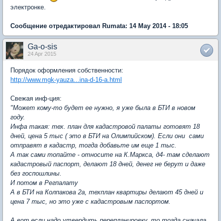
электронке.
Сообщение отредактировал Rumata: 14 May 2014 - 18:05
Ga-o-sis
24 Apr 2015
Порядок оформления собственности:
http://www.mgk-yauza...ina-d-16-a.html
Свежая инф-ция:
"Может кому-то будет ее нужно, я уже была в БТИ в новом
году.
Инфа такая: тех. план для кадастровой палаты готовят 18
дней, цена 5 тыс ( это в БТИ на Олимпийском). Если они сами
отправят в кадастр, тогда добавьте им еще 1 тыс.
А так сами топайте - относите на К.Маркса, д4- там сделают
кадастровый паспорт, делают 18 дней, денег не берут и даже
без госпошлины.
И потом в Регпалату
А в БТИ на Колпакова 2а, техплан квартиры делают 45 дней и
цена 7 тыс, но это уже с кадастровым паспортом.
А вот если надо утвердить перепланировку, то тогда сначала