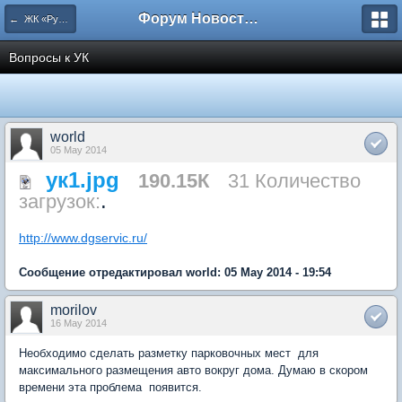
Форум Новостройки
← ЖК «Рупасовский»
Вопросы к УК
world
05 May 2014
ук1.jpg
190.15К
31 Количество
.
загрузок:
http://www.dgservic.ru/
Сообщение отредактировал world: 05 May 2014 - 19:54
morilov
16 May 2014
Необходимо сделать разметку парковочных мест для
максимального размещения авто вокруг дома. Думаю в скором
времени эта проблема появится.