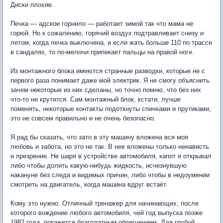
Диски плохие.
Печка — адское горнило — работает зимой так что мама не
горюй. Но к сожалению, горячий воздух подтравливает снизу и
летом, когда печка выключена, и если жать больше 110 по трассе
в сандалях, то по-мелочи припекает пальцы на правой ноге.
Из монтажного блока имеются странные разводки, которые не с
первого раза понимает даже мой электрик. Я не смогу объяснить
зачем некоторые из них сделаны, но точно помню, что без них
что-то не крутится. Сам монтажный блок, кстати, лучше
поменять, некоторые контакты подоткнуты спичками и прутиками,
это не совсем правильно и не очень безопасно.
Я рад бы сказать, что зато в эту машину вложена вся моя
любовь и забота, но это не так. В нее вложены только ненависть
и презрение. Не шаря в устройстве автомобиля, капот я открывал
либо чтобы долить какую-нибудь жидкость, исчезнувшую
накануне без следа и видимых причин, либо чтобы в недоумении
смотреть на двигатель, когда машина вдруг встаёт.
Кому это нужно. Отличный тренажер для начинающих, после
которого вождение любого автомобиля, чей год выпуска позже
1982 года, покажется благодатным облегчением. Для грубой