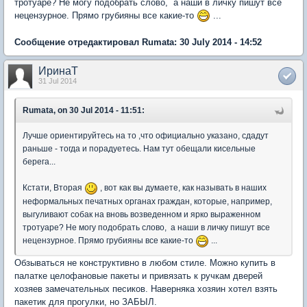
тротуаре? Не могу подобрать слово, а наши в личку пишут все
нецензурное. Прямо грубияны все какие-то
...
Сообщение отредактировал Rumata: 30 July 2014 - 14:52
ИринаТ
31 Jul 2014
Rumata, on 30 Jul 2014 - 11:51:
Лучше ориентируйтесь на то ,что официально указано, сдадут
раньше - тогда и порадуетесь. Нам тут обещали кисельные
берега...
Кстати, Вторая
, вот как вы думаете, как называть в наших
неформальных печатных органах граждан, которые, например,
выгуливают собак на вновь возведенном и ярко выраженном
тротуаре? Не могу подобрать слово, а наши в личку пишут все
нецензурное. Прямо грубияны все какие-то
...
Обзываться не конструктивно в любом стиле. Можно купить в
палатке целофановые пакеты и привязать к ручкам дверей
хозяев замечательных песиков. Наверняка хозяин хотел взять
пакетик для прогулки, но ЗАБЫЛ.