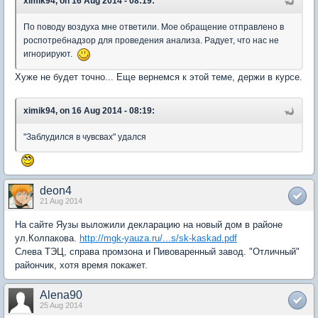
ximik94, on 16 Aug 2014 - 08:19:
По поводу воздуха мне ответили. Мое обращение отправлено в
роспотребнадзор для проведения анализа. Радует, что нас не
игнорируют.
Хуже не будет точно... Еще вернемся к этой теме, держи в курсе.
ximik94, on 16 Aug 2014 - 08:19:
"Заблудился в чувсвах" удался
deon4
21 Aug 2014
На сайте Яузы выложили декларацию на новый дом в районе
ул.Колпакова.
http://mgk-yauza.ru/...s/sk-kaskad.pdf
Слева ТЭЦ, справа промзона и Пивоваренный завод. "Отличный"
райончик, хотя время покажет.
Alena90
25 Aug 2014