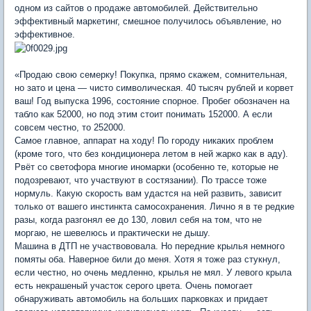
одном из сайтов о продаже автомобилей. Действительно
эффективный маркетинг, смешное получилось объявление, но
эффективное.
«Продаю свою семерку! Покупка, прямо скажем, сомнительная,
но зато и цена — чисто символическая. 40 тысяч рублей и корвет
ваш! Год выпуска 1996, состояние спорное. Пробег обозначен на
табло как 52000, но под этим стоит понимать 152000. А если
совсем честно, то 252000.
Самое главное, аппарат на ходу! По городу никаких проблем
(кроме того, что без кондиционера летом в ней жарко как в аду).
Рвёт со светофора многие иномарки (особенно те, которые не
подозревают, что участвуют в состязании). По трассе тоже
нормуль. Какую скорость вам удастся на ней развить, зависит
только от вашего инстинкта самосохранения. Лично я в те редкие
разы, когда разгонял ее до 130, ловил себя на том, что не
моргаю, не шевелюсь и практически не дышу.
Машина в ДТП не участвововала. Но передние крылья немного
помяты оба. Наверное били до меня. Хотя я тоже раз стукнул,
если честно, но очень медленно, крылья не мял. У левого крыла
есть некрашеный участок серого цвета. Очень помогает
обнаруживать автомобиль на больших парковках и придает