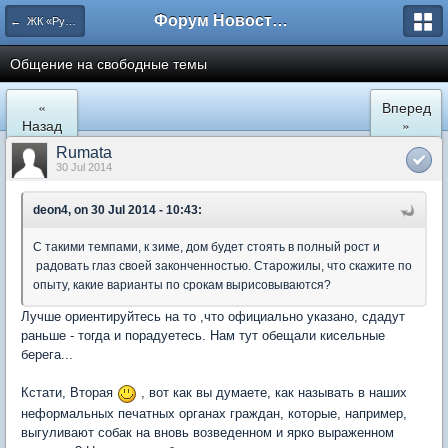
Форум Новостройки
← ЖК «Рупасовский»
Общение на свободные темы
«
Вперед
Назад
»
Rumata
30 Jul 2014
deon4, on 30 Jul 2014 - 10:43:
С такими темпами, к зиме, дом будет стоять в полный рост и
радовать глаз своей законченностью. Старожилы, что скажите по
опыту, какие варианты по срокам вырисовываются?
Лучше ориентируйтесь на то ,что официально указано, сдадут
раньше - тогда и порадуетесь. Нам тут обещали кисельные
берега...
Кстати, Вторая
, вот как вы думаете, как называть в наших
неформальных печатных органах граждан, которые, например,
выгуливают собак на вновь возведенном и ярко выраженном