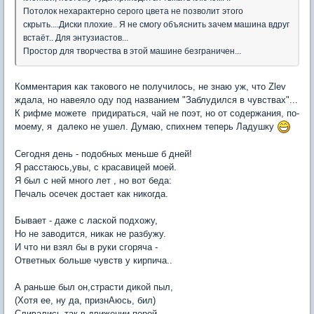
Потолок нехарактерно серого цвета не позволит этого
скрыть....Диски плохие.. Я не смогу объяснить зачем машина вдруг
встаёт.. Для энтузиастов...
Простор для творчества в этой машине безграничен...
Комментария как такового не получилось, не знаю уж, что Zlev
ждала, но навеяло оду под названием "Заблудился в чувствах"...
К рифме можете придираться, чай не поэт, но от содержания, по-
моему, я далеко не ушел. Думаю, спихнем теперь Ладушку
Сегодня день - подобных меньше б дней!
Я расстаюсь,увы, с красавицей моей.
Я был с ней много лет , но вот беда:
Печаль осечек достает как никогда.
Бывает - даже с лаской подхожу,
Но не заводится, никак не разбужу.
И что ни взял бы в руки сгоряча -
Ответных больше чувств у кирпича..
А раньше был он,страсти дикой пыл,
(Хотя ее, ну да, признАюсь, бил)
Сливались так в движении порой -