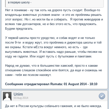
в первую школу -
Нет я понимаю - ну так хоть на дороге пусть сходит. Вообще-то
владельцы животных условия знали - и это их проблемы решать
этот вопрос. Но г..но могли бы и собирать. Я против живодеров и
всяких там догхантеров, но и без этого есть, что предложить.
Будем предлагать.
У первой школы просто уродство, и собак водят и не только
после 9-ти и водку жрут, это проблема и директора школы и той
же охраны. Кстати мЕста вокруг немного, но есть - где
выгуливать животных. И вставать надо раньше, чтобы песики на
ходу не гадили. Или ходят пусть с бутылками и пакетами.
Народ не думаю, что в большинстве хамский, просто к хамам
отношение слишком спокойное или боятся, да еще и скажешь не
хами - тебя же психом назовут.
Сообщение отредактировал Rumata: 01 August 2014 - 18:10
Uriim
03 Aug 2014
Да нет в России культуры собачьего гажения, и не было никогда.