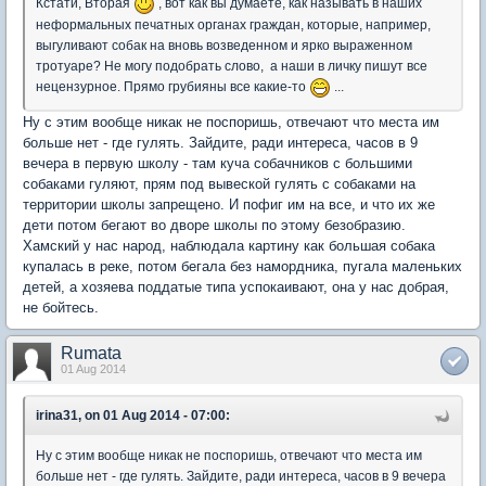
Кстати, Вторая
, вот как вы думаете, как называть в наших
неформальных печатных органах граждан, которые, например,
выгуливают собак на вновь возведенном и ярко выраженном
тротуаре? Не могу подобрать слово, а наши в личку пишут все
нецензурное. Прямо грубияны все какие-то
...
Ну с этим вообще никак не поспоришь, отвечают что места им
больше нет - где гулять. Зайдите, ради интереса, часов в 9
вечера в первую школу - там куча собачников с большими
собаками гуляют, прям под вывеской гулять с собаками на
территории школы запрещено. И пофиг им на все, и что их же
дети потом бегают во дворе школы по этому безобразию.
Хамский у нас народ, наблюдала картину как большая собака
купалась в реке, потом бегала без намордника, пугала маленьких
детей, а хозяева поддатые типа успокаивают, она у нас добрая,
не бойтесь.
Rumata
01 Aug 2014
irina31, on 01 Aug 2014 - 07:00:
Ну с этим вообще никак не поспоришь, отвечают что места им
больше нет - где гулять. Зайдите, ради интереса, часов в 9 вечера