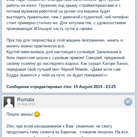
работы на износ. Груженая под крышу стройматериалами и с
потным мужиком-работягой за рулем эта машина будет
выглядеть правильнее, чем с девочкой-студенткой, чей телефон
стоит примерно столько же. Для энтузиастов, с удовольствием
проживающих бОльшую часть суток в гараже.
Простор для творчества в этой машине безграничен, чинить и
менять можно практически всё.
Крутой пимп-мобиль для настоящего сутенёра! Закаленная в
боях пиратская шхуна с суровым нравом! Самурай, преданный
своему хозяину до последнего вздоха. Как сказал Хатори Ханзо,
передавая свой лучший меч Чёрной Мамбе, «Даже если сам
Будда окажется у тебя на пути, он будет повержен!»»
Сообщение отредактировал zlev: 14 August 2014 - 23:25
Rumata
15 Aug 2014
Пошли заказы
...
Zlev, при всем нескрываемом к Вам уважении, не смогу
продолжить тему сюжета из Карелии, слишком печален. На все,