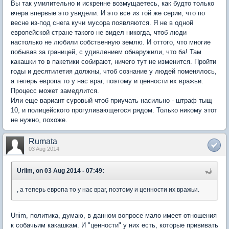
Вы так умилительно и искренне возмущаетесь, как будто только
вчера впервые это увидели. И это все из той же серии, что по
весне из-под снега кучи мусора появляются. Я не в одной
европейской стране такого не видел никогда, чтоб люди
настолько не любили собственную землю. И оттого, что многие
побывав за границей, с удивлением обнаружили, что ба! Там
какашки то в пакетики собирают, ничего тут не изменится. Пройти
годы и десятилетия должны, чтоб сознание у людей поменялось,
а теперь европа то у нас враг, поэтому и ценности их вражьи.
Процесс может замедлится.
Или еще вариант суровый чтоб приучать насильно - штраф тыщ
10, и полицейского прогуливающегося рядом. Только никому этот
не нужно, похоже.
Rumata
03 Aug 2014
Uriim, on 03 Aug 2014 - 07:49:
, а теперь европа то у нас враг, поэтому и ценности их вражьи.
Uriim, политика, думаю, в данном вопросе мало имеет отношения
к собачьим какашкам. И "ценности" у них есть, которые прививать