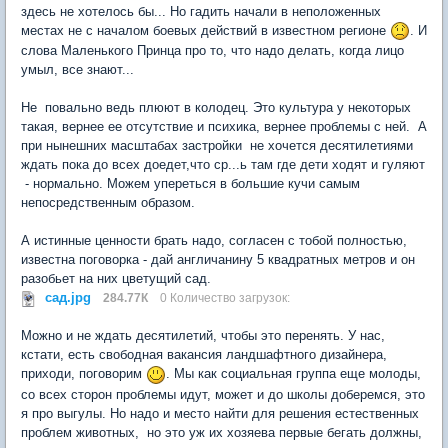
здесь не хотелось бы... Но гадить начали в неположенных
местах не с началом боевых действий в известном регионе
. И
слова Маленького Принца про то, что надо делать, когда лицо
умыл, все знают...
Не повально ведь плюют в колодец. Это культура у некоторых
такая, вернее ее отсутствие и психика, вернее проблемы с ней. А
при нынешних масштабах застройки не хочется десятилетиями
ждать пока до всех доедет,что ср...ь там где дети ходят и гуляют
- нормально. Можем упереться в большие кучи самым
непосредственным образом.
А истинные ценности брать надо, согласен с тобой полностью,
известна поговорка - дай англичанину 5 квадратных метров и он
разобьет на них цветущий сад.
сад.jpg
284.77К
0 Количество загрузок:
Можно и не ждать десятилетий, чтобы это перенять. У нас,
кстати, есть свободная вакансия ландшафтного дизайнера,
приходи, поговорим
. Мы как социальная группа еще молоды,
со всех сторон проблемы идут, может и до школы доберемся, это
я про выгулы. Но надо и место найти для решения естественных
проблем животных, но это уж их хозяева первые бегать должны,