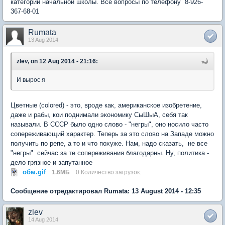
категории начальной школы. Все вопросы по телефону 8-926-
367-68-01
Rumata
13 Aug 2014
zlev, on 12 Aug 2014 - 21:16:
И вырос я
Цветные (сolored) - это, вроде как, американское изобретение,
даже и рабы, кои поднимали экономику СыШыА, себя так
называли. В СССР было одно слово - "негры", оно носило часто
сопереживающий характер. Теперь за это слово на Западе можно
получить по репе, а то и что похуже. Нам, надо сказать, не все
"негры" сейчас за те сопереживания благодарны. Ну, политика -
дело грязное и запутанное
обм.gif
1.6МБ
0 Количество загрузок:
Сообщение отредактировал Rumata: 13 August 2014 - 12:35
zlev
14 Aug 2014