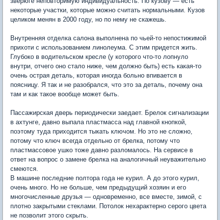
зверюге неповторимую индивидуальность. По кузову — есть
некоторые участки, которые можно считать нормальными. Кузов
целиком менян в 2000 году, но по нему не скажешь.
Внутренняя отделка салона выполнена по чьей-то непостижимой
прихоти с использованием линолеума. С этим придется жить.
Глубоко в водительском кресле (у которого что-то лопнуло
внутри, отчего оно стало ниже, чем должно быть) есть какая-то
очень острая деталь, которая иногда больно впивается в
поясницу. Я так и не разобрался, что это за деталь, почему она
там и как такое вообще может быть.
Пассажирская дверь периодически заедает. Брелок сигнализации
в ахтунге, давно выпала пластмасса над главной кнопкой,
поэтому туда приходится тыкать ключом. Но это не сложно,
потому что ключ всегда отдельно от брелка, потому что
пластмассовое ушко тоже давно разломалось. На сервисе в
ответ на вопрос о замене брелка на аналогичный неуважительно
смеются.
В машине последние полтора года не курил. А до этого курил,
очень много. Но не больше, чем предыдущий хозяин и его
многочисленные друзья — одновременно, все вместе, зимой, с
плотно закрытыми стеклами. Потолок нехарактерно серого цвета
не позволит этого скрыть.