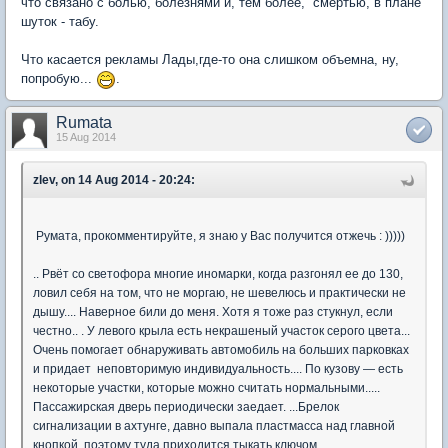
что связано с болью, болезнями и, тем более, смертью, в плане
шуток - табу.
Что касается рекламы Лады,где-то она слишком объемна, ну,
попробую...
.
Rumata
15 Aug 2014
zlev, on 14 Aug 2014 - 20:24:
Румата, прокомментируйте, я знаю у Вас получится отжечь : )))))
.. Рвёт со светофора многие иномарки, когда разгонял ее до 130,
ловил себя на том, что не моргаю, не шевелюсь и практически не
дышу.... Наверное били до меня. Хотя я тоже раз стукнул, если
честно.. . У левого крыла есть некрашеный участок серого цвета...
Очень помогает обнаруживать автомобиль на больших парковках
и придает неповторимую индивидуальность.... По кузову — есть
некоторые участки, которые можно считать нормальными.....
Пассажирская дверь периодически заедает. ...Брелок
сигнализации в ахтунге, давно выпала пластмасса над главной
кнопкой, поэтому туда приходится тыкать ключом. ..