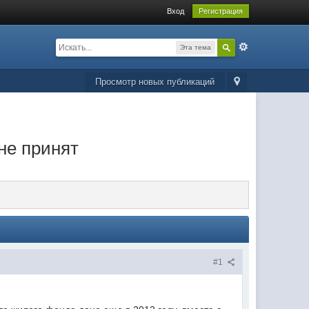
Вход
Регистрация
Эта тема
Просмотр новых публикаций
 не принят
#1