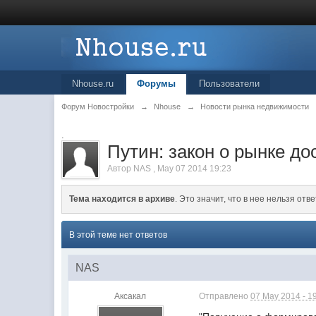
Nhouse.ru
Форумы
Пользователи
Форум Новостройки
→
Nhouse
→
Новости рынка недвижимости
.
Путин: закон о рынке до
Автор
NAS
,
May 07 2014 19:23
Тема находится в архиве
. Это значит, что в нее нельзя отве
В этой теме нет ответов
NAS
Аксакал
Отправлено
07 May 2014 - 1