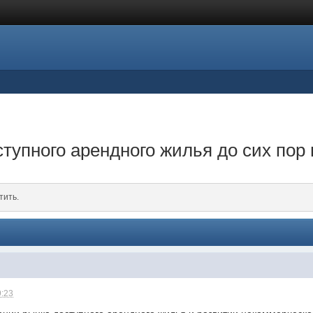
ступного арендного жилья до сих пор
тить.
9:23