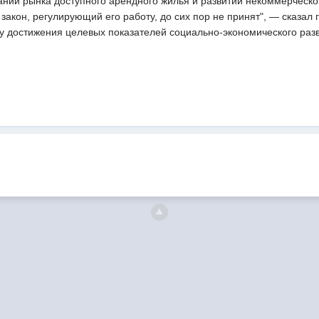
нии рынка доступного арендного жилья и развитии некоммерческог
акон, регулирующий его работу, до сих пор не принят", — сказал 
у достижения целевых показателей социально-экономического разв