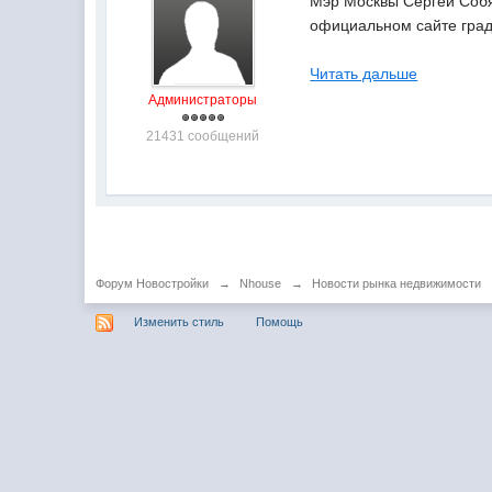
Мэр Москвы Сергей Собя
официальном сайте град
Читать дальше
Администраторы
21431 сообщений
Форум Новостройки
→
Nhouse
→
Новости рынка недвижимости
Изменить стиль
Помощь