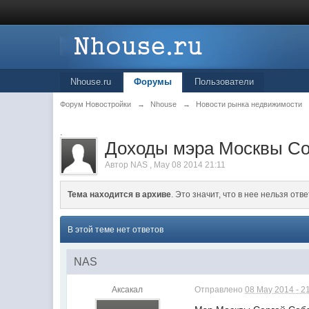
Nhouse.ru
Форумы
Пользователи
Форум Новостройки
→
Nhouse
→
Новости рынка недвижимости
.
Доходы мэра Москвы Соб
Автор
NAS
,
May 08 2014 21:11
Тема находится в архиве
. Это значит, что в нее нельзя отве
В этой теме нет ответов
NAS
Аксакал
Отправлено
08 May 2014 - 2