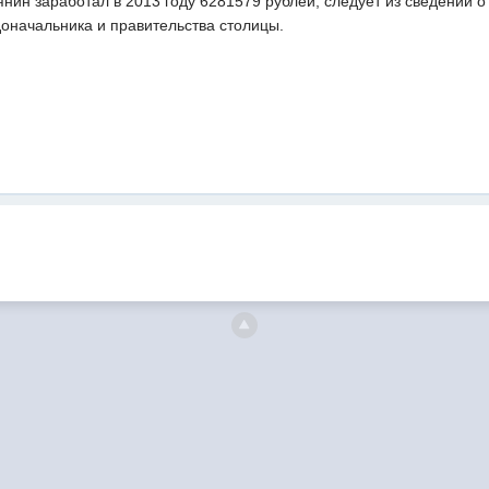
нин заработал в 2013 году 6281579 рублей, следует из сведений о
оначальника и правительства столицы.