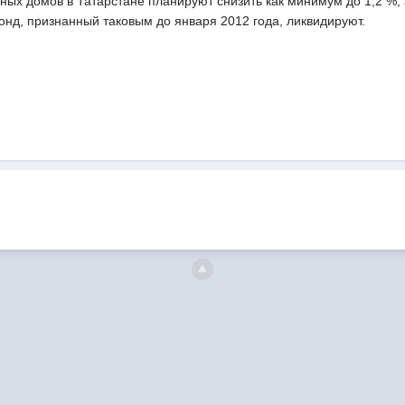
ных домов в Татарстане планируют снизить как минимум до 1,2 %, 
д, признанный таковым до января 2012 года, ликвидируют.