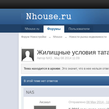
Nhouse.ru
Форумы
Пользователи
Форум Новостройки
→
Nhouse
→
Новости рынка недвижимости
.
Жилищные условия тата
Автор
NAS
,
May 08 2014 11:09
Тема находится в архиве
. Это значит, что в нее нельзя отве
В этой теме нет ответов
NAS
Аксакал
Отправлено
08 May 2014 - 1