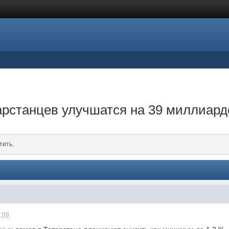
рстанцев улучшатся на 39 миллиард
тить.
1:09