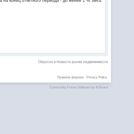
а на конец отчётного периода - до менее 1 %. Весь
Обратно в Новости рынка недвижимости
Правила форума
·
Privacy Policy
Community Forum Software by IP.Board