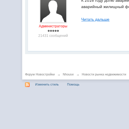
К 2016 году долю аварий
аварийный жилищный фон
Читать дальше
Администраторы
21431 сообщений
Форум Новостройки
→
Nhouse
→
Новости рынка недвижимости
Изменить стиль
Помощь