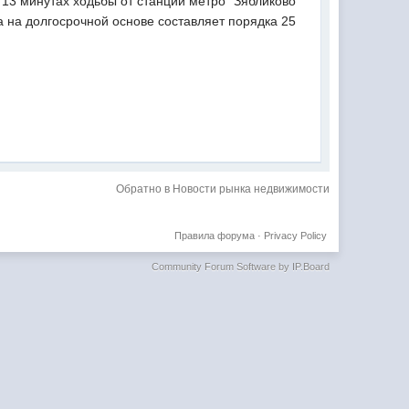
13 минутах ходьбы от станции метро "Зябликово"
а на долгосрочной основе составляет порядка 25
Обратно в Новости рынка недвижимости
Правила форума
·
Privacy Policy
Community Forum Software by IP.Board