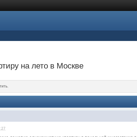
ртиру на лето в Москве
тить.
5:27