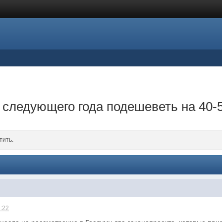
о следующего года подешеветь на 40
тить.
1:22