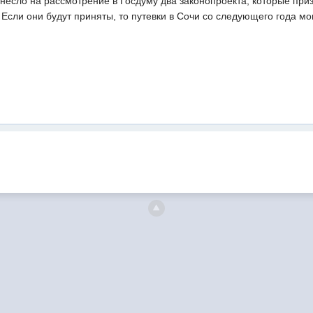
несло на рассмотрение в Госдуму два законопроекта, которые при
 Если они будут приняты, то путевки в Сочи со следующего года м