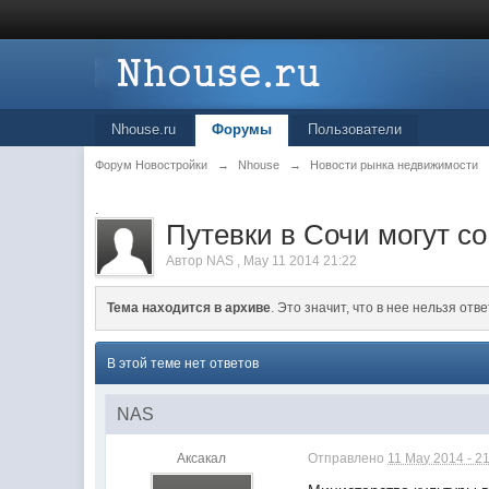
Nhouse.ru
Форумы
Пользователи
Форум Новостройки
→
Nhouse
→
Новости рынка недвижимости
.
Путевки в Сочи могут с
Автор
NAS
,
May 11 2014 21:22
Тема находится в архиве
. Это значит, что в нее нельзя отве
В этой теме нет ответов
NAS
Аксакал
Отправлено
11 May 2014 - 2