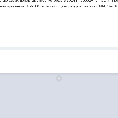
ько своих департаментов, которые в 2014 г переедут в г Санкт-Пет
ом проспекте, 156. Об этом сообщает ряд российских СМИ. Это 10