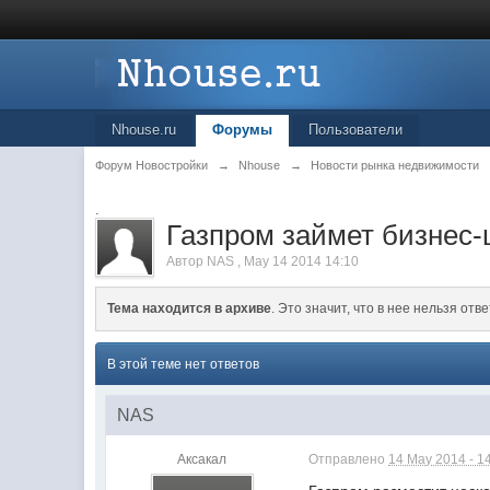
Nhouse.ru
Форумы
Пользователи
Форум Новостройки
→
Nhouse
→
Новости рынка недвижимости
.
Газпром займет бизнес-ц
Автор
NAS
,
May 14 2014 14:10
Тема находится в архиве
. Это значит, что в нее нельзя отве
В этой теме нет ответов
NAS
Аксакал
Отправлено
14 May 2014 - 1