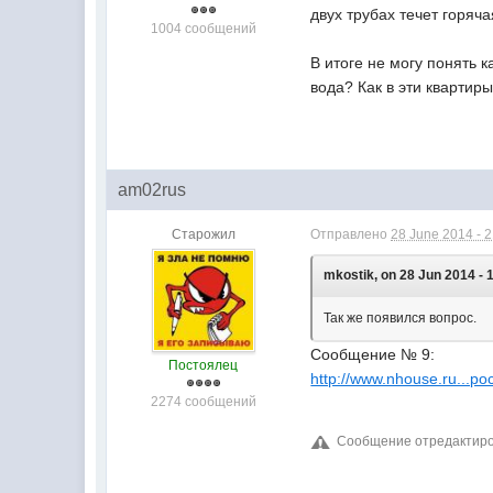
двух трубах течет горячая
1004 сообщений
В итоге не могу понять к
вода? Как в эти квартир
am02rus
Старожил
Отправлено
28 June 2014 - 
mkostik, on 28 Jun 2014 - 
Так же появился вопрос.
Сообщение № 9:
Постоялец
http://www.nhouse.ru...
2274 сообщений
Сообщение отредактиров