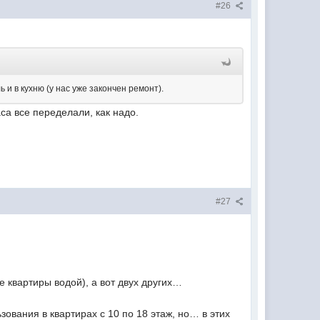
#26
 и в кухню (у нас уже закончен ремонт).
са все переделали, как надо.
#27
е квартиры водой), а вот двух других…
ования в квартирах с 10 по 18 этаж, но… в этих