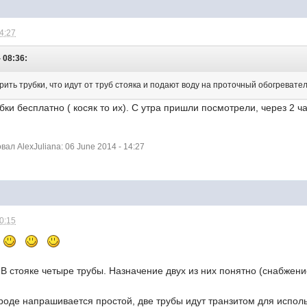
14:27
 08:36:
ть трубки, что идут от труб стояка и подают воду на проточный обогреватель
ки бесплатно ( косяк то их). С утра пришли посмотрели, через 2 ча
л AlexJuliana: 06 June 2014 - 14:27
20:15
ь
 В стояке четыре трубы. Назначение двух из них понятно (снабжени
роде напрашивается простой, две трубы идут транзитом для использ