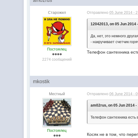
am02rus
Старожил
Отправлено
05 June 2014 - 
12042013, on 05 Jun 2014 -
Да, нет, это немного друг
- накручивает счетчик гор
Постоялец
Телефон сантехника есть
2274 сообщений
mkostik
Местный
Отправлено
06 June 2014 - 
am02rus, on 05 Jun 2014 - 
Телефон сантехника есть в
Постоялец
Косяк не в том, что пере