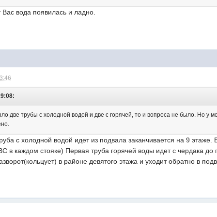
 Вас вода появилась и ладно.
23:46
19:08:
ло две трубы с холодной водой и две с горячей, то и вопроса не было. Но у ме
ено.
уба с холодной водой идет из подвала заканчивается на 9 этаже. В
С в каждом стояке) Первая труба горячей воды идет с чердака до
азворот(кольцует) в районе девятого этажа и уходит обратно в под