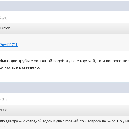
22:08
18:54:
ы/?p=411711
было две трубы с холодной водой и две с горячей, то и вопроса не 
ся как все разведено.
22:15
19:08:
ло две трубы с холодной водой и две с горячей, то и вопроса не было. Но у ме
ено.