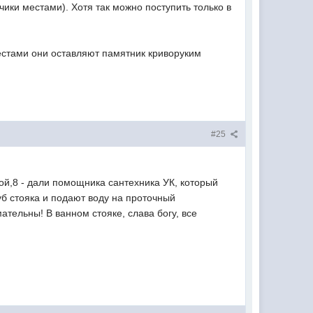
ики местами). Хотя так можно поступить только в
местами они оставляют памятник криворуким
#25
кой,8 - дали помощника сантехника УК, который
уб стояка и подают воду на проточный
ательны! В ванном стояке, слава богу, все