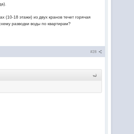
да).
рах (10-18 этажи) из двух кранов течет горячая
 схему разводки воды по квартирам?
#28