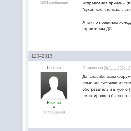
1004 сообщений
исправления причины (пе
"кухонных" стояках, в ст
А так по правилам холод
строителям ДС.
12042013
Новичок
Отправлено
06 June 2014 - 1
Да, спасибо всем форумч
поменял счетчики местам
обогреватель и в кухню (
смонтировано было по-
Новички
3 сообщений