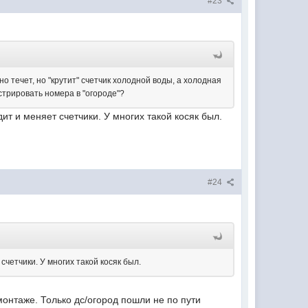
#23
но течет, но "крутит" счетчик холодной воды, а холодная
стрировать номера в "огороде"?
т и меняет счетчики. У многих такой косяк был.
#24
четчики. У многих такой косяк был.
 монтаже. Только дс/огород пошли не по пути