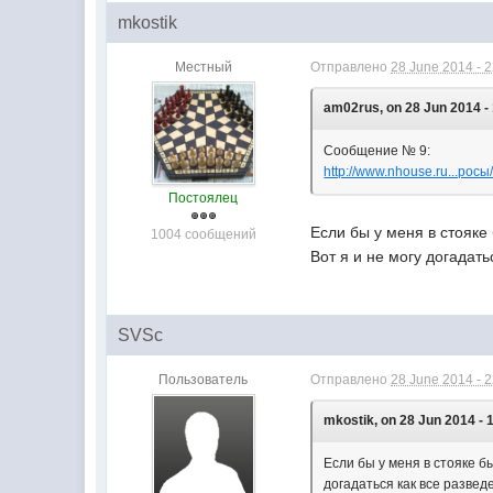
mkostik
Местный
Отправлено
28 June 2014 - 
am02rus, on 28 Jun 2014 - 
Сообщение № 9:
http://www.nhouse.ru...рос
Постоялец
Если бы у меня в стояке 
1004 сообщений
Вот я и не могу догадать
SVSc
Пользователь
Отправлено
28 June 2014 - 
mkostik, on 28 Jun 2014 - 
Если бы у меня в стояке бы
догадаться как все развед