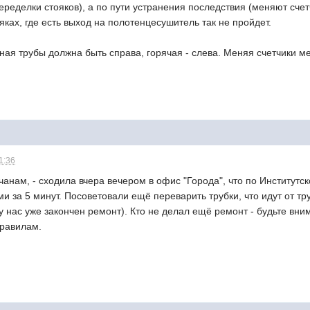
ределки стояков), а по пути устранения последствия (меняют счетч
ояках, где есть выход на полотенцесушитель так не пройдет.
ная трубы должна быть справа, горячая - слева. Меняя счетчики 
1:36
анам, - сходила вчера вечером в офис "Города", что по Институтс
и за 5 минут. Посоветовали ещё переварить трубки, что идут от тр
у нас уже закончен ремонт). Кто не делал ещё ремонт - будьте вним
правилам.