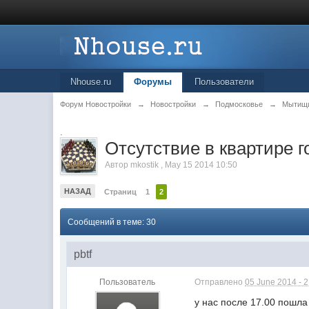
Nhouse.ru
Форумы
Пользователи
Форум Новостройки
→
Новостройки
→
Подмосковье
→
Мытищ
.
Отсутствие в квартире 
Автор
mkostik
,
May 15 2014 10:50
НАЗАД
Страниц
1
2
Сообщений в теме: 30
pbtf
Пользователь
Отправлено
05 June 2014 - 
у нас после 17.00 пошла