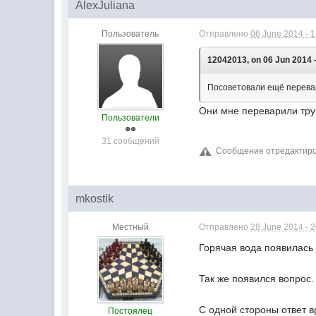
AlexJuliana
Пользователь
Отправлено
06 June 2014 - 
12042013, on 06 Jun 2014 -
Посоветовали ещё перевари
Они мне переварили труб
Пользователи
31 сообщений
Сообщение отредактирова
mkostik
Местный
Отправлено
28 June 2014 - 
Горячая вода появилас
Так же появился вопрос.
С одной стороны ответ в
Постоялец