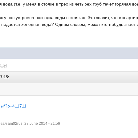
 вода (т.е. у меня в стояке в трех из четырех труб течет горячая во
ак у нас устроена разводка воды в стояках. Это значит, что в кварти
ы подается холодная вода? Одним словом, может кто-нибудь знает
21:54
17:15:
росы/?p=411711
ал am02rus: 28 June 2014 - 21:56