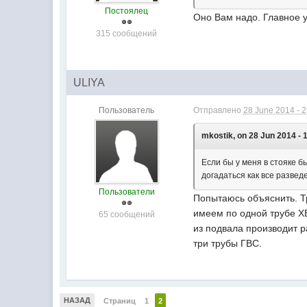
Постоялец
Оно Вам надо. Главное у
315 сообщений
ULIYA
Пользователь
Отправлено
28 June 2014 - 
mkostik, on 28 Jun 2014 - 
Если бы у меня в стояке бы
догадаться как все развед
Пользователи
Попытаюсь объяснить. Тр
имеем по одной трубе ХВ
65 сообщений
из подвала производит р
три трубы ГВС.
НАЗАД
Страниц
1
2