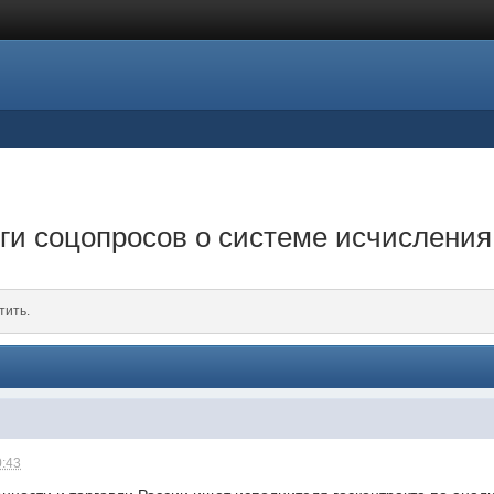
ги соцопросов о системе исчислени
тить.
0:43