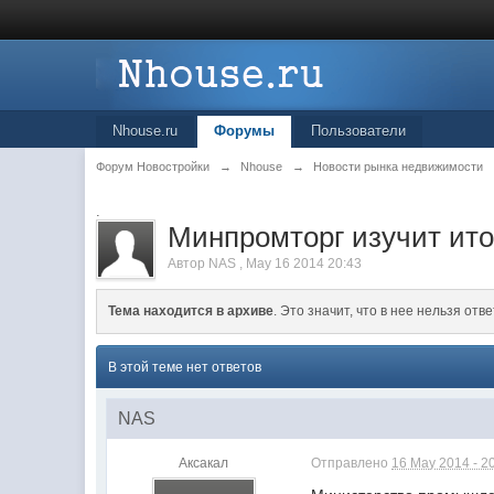
Nhouse.ru
Форумы
Пользователи
Форум Новостройки
→
Nhouse
→
Новости рынка недвижимости
.
Минпромторг изучит ито
Автор
NAS
,
May 16 2014 20:43
Тема находится в архиве
. Это значит, что в нее нельзя отве
В этой теме нет ответов
NAS
Аксакал
Отправлено
16 May 2014 - 2