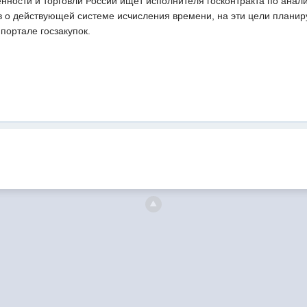
ности и торговли России ищет исполнителя госконтракта по анал
в о действующей системе исчисления времени, на эти цели планиру
портале госзакупок.