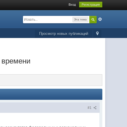
Вход
Регистрация
Эта тема
Просмотр новых публикаций
я времени
#1