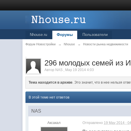
Nhouse.ru
Форумы
Пользователи
Форум Новостройки
→
Nhouse
→
Новости рынка недвижимости
.
296 молодых семей из И
Автор
NAS
,
May 19 2014 4:03
Тема находится в архиве
. Это значит, что в нее нельзя отве
В этой теме нет ответов
NAS
Аксакал
Отправлено
19 May 2014 - 0