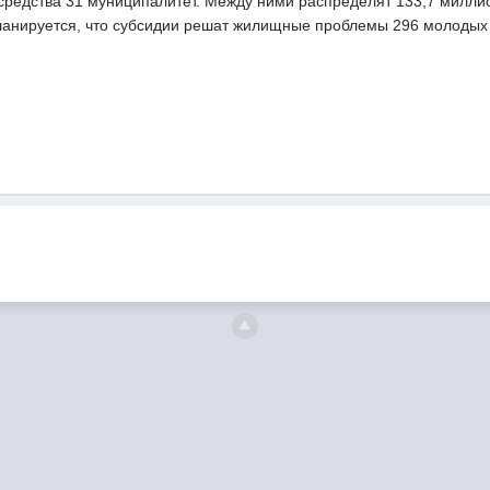
 средства 31 муниципалитет. Между ними распределят 133,7 милли
ланируется, что субсидии решат жилищные проблемы 296 молодых