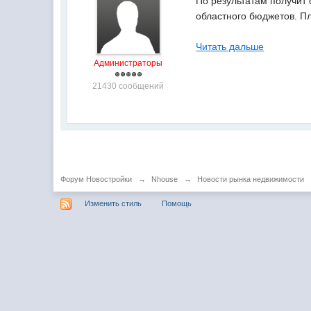
По результатам получит
областного бюджетов. П
Читать дальше
Администраторы
21430 сообщений
Форум Новостройки
→
Nhouse
→
Новости рынка недвижимости
Изменить стиль
Помощь