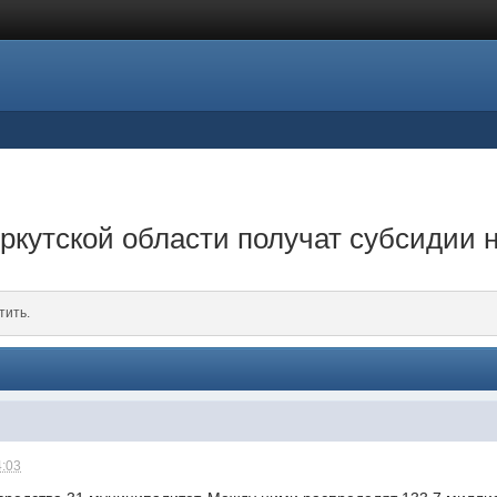
ркутской области получат субсидии 
тить.
4:03