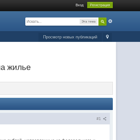
Вход
Регистрация
Эта тема
Просмотр новых публикаций
на жилье
#1