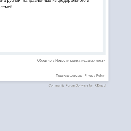
она рублей, направленные из федерального и
 семей.
Обратно в Новости рынка недвижимости
Правила форума
·
Privacy Policy
Community Forum Software by IP.Board