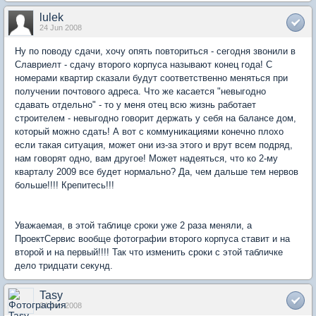
lulek
24 Jun 2008
Ну по поводу сдачи, хочу опять повториться - сегодня звонили в
Славриелт - сдачу второго корпуса называют конец года! С
номерами квартир сказали будут соответственно меняться при
получении почтового адреса. Что же касается "невыгодно
сдавать отдельно" - то у меня отец всю жизнь работает
строителем - невыгодно говорит держать у себя на балансе дом,
который можно сдать! А вот с коммуникациями конечно плохо
если такая ситуация, может они из-за этого и врут всем подряд,
нам говорят одно, вам другое! Может надеяться, что ко 2-му
кварталу 2009 все будет нормально? Да, чем дальше тем нервов
больше!!!! Крепитесь!!!
Уважаемая, в этой таблице сроки уже 2 раза меняли, а
ПроектСервис вообще фотографии второго корпуса ставит и на
второй и на первый!!!! Так что изменить сроки с этой табличке
дело тридцати секунд.
Tasy
24 Jun 2008