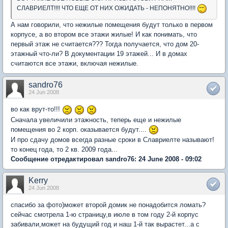
СЛАВРИЕЛТ!!!! ЧТО ЕЩЕ ОТ НИХ ОЖИДАТЬ - НЕПОНЯТНО!!!!
А нам говорили, что нежилые помещения будут только в первом
корпусе, а во втором все этажи жилые! И как понимать, что
первый этаж не считается??? Тогда получается, что дом 20-
этажный что-ли? В документации 19 этажей... И в домах
считаются все этажи, включая нежилые.
sandro76
24 Jun 2008
во как врут-то!!!
Сначала увеличили этажность, теперь еще и нежилые
помещения во 2 корп. оказывается будут....
И про сдачу домов всегда разные сроки в Славриелте называют!
то конец года, то 2 кв. 2009 года...
Сообщение отредактировал sandro76: 24 June 2008 - 09:02
Kerry
24 Jun 2008
спасибо за фото)может второй домик не понадобится ломать?
сейчас смотрела 1-ю страницу,в июле в том году 2-й корпус
забивали,может на будущий год и наш 1-й так вырастет...а с