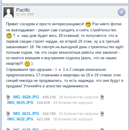
Pacific
22 Jun 2008
Привет соседям и просто интересующимся!
Раз никто фотки
не выкладывает - решил сам съездить и снять стройтельство.
Т. к. наш дом будет весь 19-этажный, то получается, что в
первой секции строят чердак, во второй 19 этаж, ну а в третьей
заканчивают 18. Не смотря на выходной день строительство идёт
полным ходом, так что скоро монолитные работы они закончат -
останется внешняя и внутренняя отделка (жаль, что не наших
квартир!!!
).
Спрашивали про однушки - т. к. 1 и 2 секции изначально
предполагались 17-этажными и квартиры на 18 и 19 этажах этих
секций никогда не продавались, то есть надежда, что они будут в
продаже! Уточняйте в агенстве недвижимости.
IMG_6628.JPG
649.23К
58 Количество загрузок:
IMG_6634.JPG
618.91К
44 Количество загрузок:
IMG_6631.JPG
642.79К
51 Количество загрузок:
IMG_6632.JPG
623.35К
30 Количество загрузок: