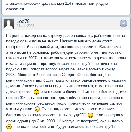
этажами-номерами да..этак моя 114-я может чем угодно
оказаться...
Leo79
24 Jun 2008
Ездили в выходные на стройку разговаривали с рабочими, они по
поводу сдачи дома не знают. Напротив нашего дома стоит
построенный панельный дом, мы разговаривали с обитателями
этого дома ( в основном рабочие)дом строили 5 лет, полностью
готов был в 2007г., к дому кинули временное электричество, воды
и канализации нет, протянули временные трубы, но ничего не
подключили, говорят вопрос будет решаться только к концу
2008г. Мощностей нехватает в Сходне. Очень боятся , что
коммуникации у них будут подключаться одновременно с нашими
домами. ( даже один дом подключить проблема, а тут еще наши
дома строятся
они говорят рабочие в 3 смены работают, даже
ночью) Жильцы несчастного дома обили все пороги, но вопрос с
коммуникациями решается плохо, практически не решается. вот ,
что мы узнали.
Очень надеемся , что мы вместе с ними
благополучно подключимся, только куда???
если передвинут
сроки сдачи ( до 2 кв. 2009 1-й корпус не построят), очень плохо
, но если построят и не будут подключать совсем труба.....