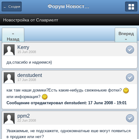
Форум Новостройки
← Сходня
Новостройка от Славриелт
«
Вперед
Назад
»
Kerry
15 Jun 2008
да,спасибо и надеемся)
denstudent
17 Jun 2008
как там наши домики?Есть какие-нибудь свеженькие фотки?
или информация?
Сообщение отредактировал denstudent: 17 June 2008 - 19:01
ppm2
22 Jun 2008
Уважаемые, не подскажете, однокомнатные еше могут появиться
в продаже или нет?