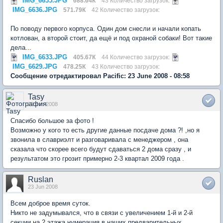
IMG_6635.JPG
688.64К
43 Количество загрузок:
IMG_6636.JPG
571.79К
42 Количество загрузок:
По поводу первого корпуса. Один дом снесли и начали копать
котлован, а второй стоит, да ещё и под охраной собаки! Вот такие
дела...
IMG_6633.JPG
405.67К
44 Количество загрузок:
IMG_6629.JPG
478.25К
43 Количество загрузок:
Сообщение отредактировал Pacific: 23 June 2008 - 08:58
Tasy
22 Jun 2008
Спасибо большое за фото !
Возможно у кого то есть другие данные посдаче дома ?! ,но я
звонила в славриэлт и разговаривала с менеджером , она
сказала что скорее всего будут сдаваться 2 дома сразу , и
результатом это грозит примерно 2-3 квартал 2009 года .
Ruslan
23 Jun 2008
Всем доброе время суток.
Никто не задумывался, что в связи с увеличением 1-й и 2-й
секции на 2 этажа нумерация в наших предварительных