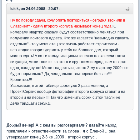
lulek, on 24.06.2008 - 20:07:
Ну по поводу сдачи, хочу опять повториться - сегодня звонили в
Славриелт - сдачу второго корпуса называют конец года
! С
номерами квартир сказали будут соответственно меняться при
получении почтового адреса. Что же касается "невыгодно сдавать
отдельно" - то у меня отец всю жизнь работает строителем -
невыгодно говорит держать у себя на балансе дом, который
можно сдать! А вот с коммуникациями конечно плохо если такая
ситуация, может они из-за этого и врут всем подряд, нам говорят
одно, вам другое! Может надеяться, что ко 2-му кварталу 2009 все
будет нормально? Да, чем дальше тем нервов больше!!!!
Крепитесь!!!
Уважаемая, в этой таблице сроки уже 2 раза меняли, а
ПроектСервис вообще фотографии второго корпуса ставит и на
второй и на первый!!!! Так что изменить сроки с этой табличке
дело тридцати секунд.
Добрый вечер! А с кем вы разговаривали? давайте народ
привлечем к отвественности за слова , я с Еленой ., она
утверждает конец 2-3 кв .2009 , второй корпус .