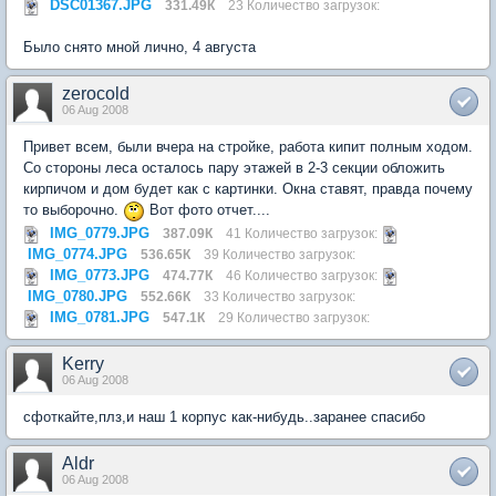
DSC01367.JPG
331.49К
23 Количество загрузок:
Было снято мной лично, 4 августа
zerocold
06 Aug 2008
Привет всем, были вчера на стройке, работа кипит полным ходом.
Со стороны леса осталось пару этажей в 2-3 секции обложить
кирпичом и дом будет как с картинки. Окна ставят, правда почему
то выборочно.
Вот фото отчет....
IMG_0779.JPG
387.09К
41 Количество загрузок:
IMG_0774.JPG
536.65К
39 Количество загрузок:
IMG_0773.JPG
474.77К
46 Количество загрузок:
IMG_0780.JPG
552.66К
33 Количество загрузок:
IMG_0781.JPG
547.1К
29 Количество загрузок:
Kerry
06 Aug 2008
сфоткайте,плз,и наш 1 корпус как-нибудь..заранее спасибо
Aldr
06 Aug 2008