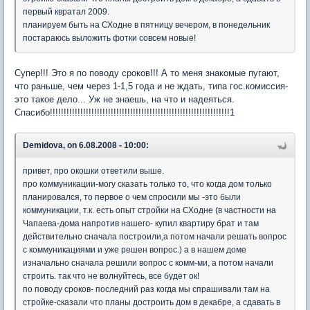
первый квратал 2009.
планируем быть на СХодне в пятницу вечером, в понедельник
постараюсь выложить фотки совсем новые!
Супер!!! Это я по поводу сроков!!! А то меня знакомые пугают,
что раньше, чем через 1-1,5 года и не ждать, типа гос.комиссия-
это такое дело... Уж не знаешь, на что и надеяться.
Спасибо!!!!!!!!!!!!!!!!!!!!!!!!!!!!!!!!!!!!!!!!!!!!!!!!!!!!!!!!!!!!!!!!!1
Demidova, on 6.08.2008 - 10:00:
привет, про окошки ответили выше.
про коммуникации-могу сказать только то, что когда дом только
планировался, то первое о чем спросили мы -это были
коммуникации, т.к. есть опыт стройки на СХодне (в частности на
Чапаева-дома напротив нашего- купил квартиру брат и там
действительно сначала построили,а потом начали решать вопрос
с коммуникациями и уже решен вопрос.) а в нашем доме
изначально сначала решили вопрос с комм-ми, а потом начали
строить. так что не волнуйтесь, все будет ок!
по поводу сроков- последний раз когда мы спрашивали там на
стройке-сказали что планы достроить дом в декабре, а сдавать в