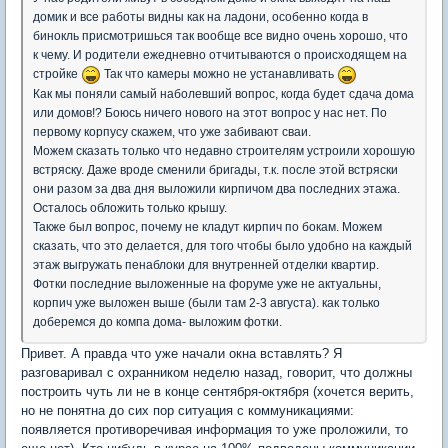
домик и все работы видны как на ладони, особенно когда в
бинокль присмотришься так вообще все видно очень хорошо, что
к чему. И родители ежедневно отчитываются о происходящем на
стройке
Так что камеры можно не устанавливать
Как мы поняли самый наболевший вопрос, когда будет сдача дома
или домов!? Боюсь ничего нового на этот вопрос у нас нет. По
первому корпусу скажем, что уже забивают сваи.
Можем сказать только что недавно строителям устроили хорошую
встряску. Даже вроде сменили бригады, т.к. после этой встряски
они разом за два дня выложили кирпичом два последних этажа.
Осталось обложить только крышу.
Также был вопрос, почему не кладут кирпич по бокам. Можем
сказать, что это делается, для того чтобы было удобно на каждый
этаж выгружать пенаблоки для внутренней отделки квартир.
Фотки последние выложенные на форуме уже не актуальны,
корпич уже выложен выше (были там 2-3 августа). как только
доберемся до компа дома- выложим фотки.
Привет. А правда что уже начали окна вставлять? Я
разговаривал с охранником неделю назад, говорит, что должны
построить чуть ли не в конце сентября-октября (хочется верить,
но не понятна до сих пор ситуация с коммуникациями:
появляется противоречивая информация то уже проложили, то