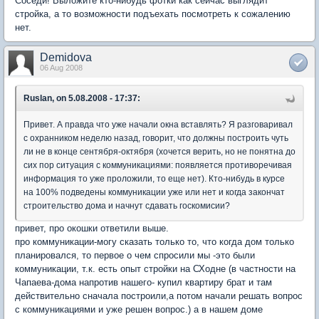
Соседи! Выложите кто-нибудь фотки как сейчас выглядит
стройка, а то возможности подъехать посмотреть к сожалению
нет.
Demidova
06 Aug 2008
Ruslan, on 5.08.2008 - 17:37:
Привет. А правда что уже начали окна вставлять? Я разговаривал
с охранником неделю назад, говорит, что должны построить чуть
ли не в конце сентября-октября (хочется верить, но не понятна до
сих пор ситуация с коммуникациями: появляется противоречивая
информация то уже проложили, то еще нет). Кто-нибудь в курсе
на 100% подведены коммуникации уже или нет и когда закончат
строительство дома и начнут сдавать госкомисии?
привет, про окошки ответили выше.
про коммуникации-могу сказать только то, что когда дом только
планировался, то первое о чем спросили мы -это были
коммуникации, т.к. есть опыт стройки на СХодне (в частности на
Чапаева-дома напротив нашего- купил квартиру брат и там
действительно сначала построили,а потом начали решать вопрос
с коммуникациями и уже решен вопрос.) а в нашем доме