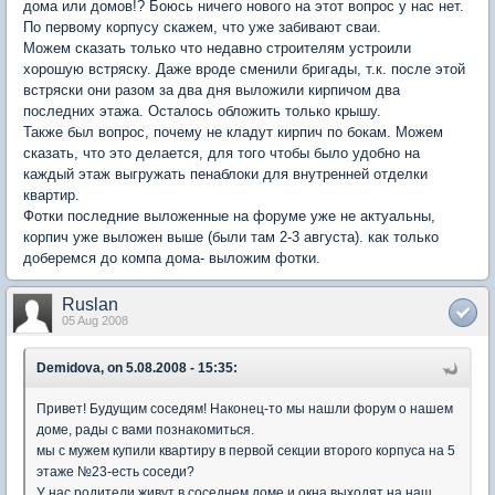
дома или домов!? Боюсь ничего нового на этот вопрос у нас нет.
По первому корпусу скажем, что уже забивают сваи.
Можем сказать только что недавно строителям устроили
хорошую встряску. Даже вроде сменили бригады, т.к. после этой
встряски они разом за два дня выложили кирпичом два
последних этажа. Осталось обложить только крышу.
Также был вопрос, почему не кладут кирпич по бокам. Можем
сказать, что это делается, для того чтобы было удобно на
каждый этаж выгружать пенаблоки для внутренней отделки
квартир.
Фотки последние выложенные на форуме уже не актуальны,
корпич уже выложен выше (были там 2-3 августа). как только
доберемся до компа дома- выложим фотки.
Ruslan
05 Aug 2008
Demidova, on 5.08.2008 - 15:35:
Привет! Будущим соседям! Наконец-то мы нашли форум о нашем
доме, рады с вами познакомиться.
мы с мужем купили квартиру в первой секции второго корпуса на 5
этаже №23-есть соседи?
У нас родители живут в соседнем доме и окна выходят на наш