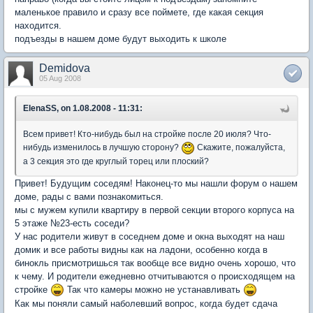
маленькое правило и сразу все поймете, где какая секция
находится.
подъезды в нашем доме будут выходить к школе
Demidova
05 Aug 2008
ElenaSS, on 1.08.2008 - 11:31:
Всем привет! Кто-нибудь был на стройке после 20 июля? Что-
нибудь изменилось в лучшую сторону?
Скажите, пожалуйста,
а 3 секция это где круглый торец или плоский?
Привет! Будущим соседям! Наконец-то мы нашли форум о нашем
доме, рады с вами познакомиться.
мы с мужем купили квартиру в первой секции второго корпуса на
5 этаже №23-есть соседи?
У нас родители живут в соседнем доме и окна выходят на наш
домик и все работы видны как на ладони, особенно когда в
бинокль присмотришься так вообще все видно очень хорошо, что
к чему. И родители ежедневно отчитываются о происходящем на
стройке
Так что камеры можно не устанавливать
Как мы поняли самый наболевший вопрос, когда будет сдача