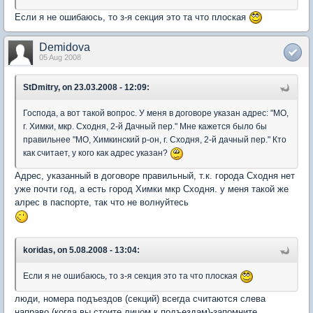
Если я не ошибаюсь, то з-я секция это та что плоская
Demidova
05 Aug 2008
StDmitry, on 23.03.2008 - 12:09:
Господа, а вот такой вопрос. У меня в договоре указан адрес: "МО,
г. Химки, мкр. Сходня, 2-й Дачный пер." Мне кажется было бы
правильнее "МО, Химкинский р-он, г. Сходня, 2-й дачный пер." Кто
как считает, у кого как адрес указан?
Адрес, указанный в договоре правильный, т.к. города Сходня нет
уже почти год, а есть город Химки мкр Сходня. у меня такой же
алрес в паспорте, так что не волнуйтесь
koridas, on 5.08.2008 - 13:04:
Если я не ошибаюсь, то з-я секция это та что плоская
люди, номера подъездов (секций) всегда считаются слева
направо (когда вы стоите лицом к подъездам)-запомните