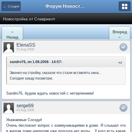
Форум Новостройки
← Сходня
Новостройка от Славриелт
«
Вперед
Назад
»
ElenaSS
01 Aug 2008
sandro76, on 1.08.2008 - 14:57:
Звонил на стройку, сказали что стали вставлять окна...
Сегодня заеду посмотрю.
Sandro76, будем ждать новостей с нетерпением!
serge69
03 Aug 2008
Уважаемые Соседи!
Очень беспокоит вопрос с коммуникациями в доме. Я слышал что
в жилом доме напротив уже полгода нет воды... У кого есть какая