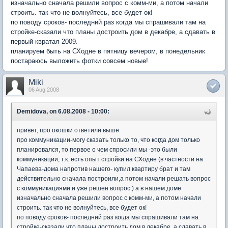
изначально сначала решили вопрос с комм-ми, а потом начали
строить. так что не волнуйтесь, все будет ок!
по поводу сроков- последний раз когда мы спрашивали там на
стройке-сказали что планы достроить дом в декабре, а сдавать в
первый квратал 2009.
планируем быть на СХодне в пятницу вечером, в понедельник
постараюсь выложить фотки совсем новые!
Miki
06 Aug 2008
Demidova, on 6.08.2008 - 10:00:
привет, про окошки ответили выше.
про коммуникации-могу сказать только то, что когда дом только
планировался, то первое о чем спросили мы -это были
коммуникации, т.к. есть опыт стройки на СХодне (в частности на
Чапаева-дома напротив нашего- купил квартиру брат и там
действительно сначала построили,а потом начали решать вопрос
с коммуникациями и уже решен вопрос.) а в нашем доме
изначально сначала решили вопрос с комм-ми, а потом начали
строить. так что не волнуйтесь, все будет ок!
по поводу сроков- последний раз когда мы спрашивали там на
стройке-сказали что планы достроить дом в декабре, а сдавать в