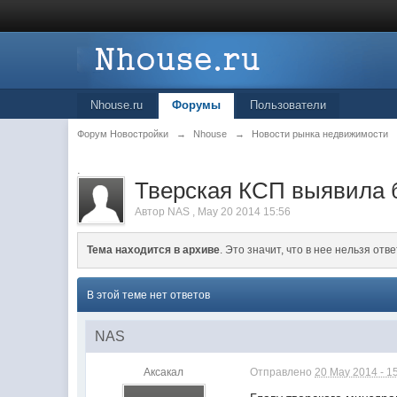
Nhouse.ru
Форумы
Пользователи
Форум Новостройки
→
Nhouse
→
Новости рынка недвижимости
.
Тверская КСП выявила 
Автор
NAS
,
May 20 2014 15:56
Тема находится в архиве
. Это значит, что в нее нельзя отве
В этой теме нет ответов
NAS
Аксакал
Отправлено
20 May 2014 - 1