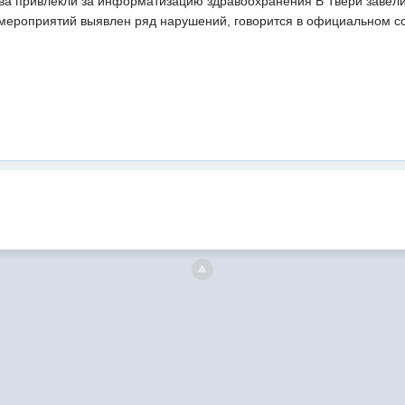
ава привлекли за информатизацию здравоохранения В Твери завели
 мероприятий выявлен ряд нарушений, говорится в официальном 