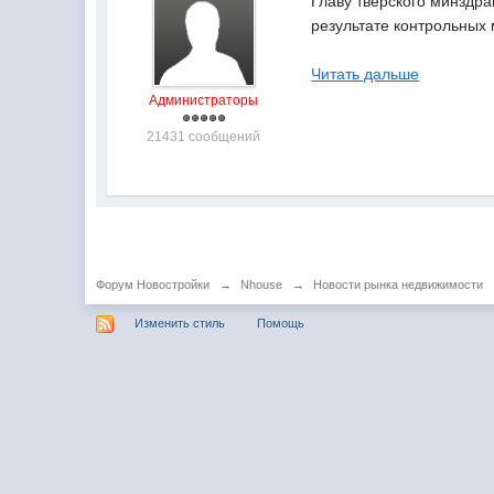
Главу тверского минздр
результате контрольных
Читать дальше
Администраторы
21431 сообщений
Форум Новостройки
→
Nhouse
→
Новости рынка недвижимости
Изменить стиль
Помощь