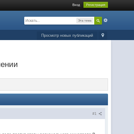
Вход
Регистрация
Эта тема
Просмотр новых публикаций
нении
#1