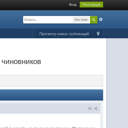
Вход
Регистрация
Эта тема
Просмотр новых публикаций
я чиновников
#1