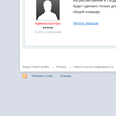
На рассмотрение в Госд
будет сделано только дл
общей очереди.
Читать дальше
Администраторы
21431 сообщений
Форум Новостройки
→
Nhouse
→
Новости рынка недвижимости
Изменить стиль
Помощь