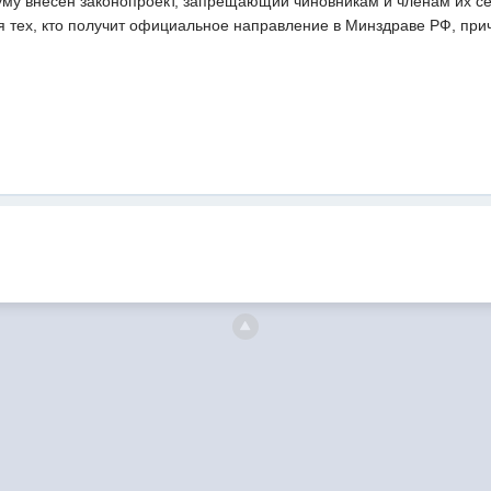
уму внесен законопроект, запрещающий чиновникам и членам их се
я тех, кто получит официальное направление в Минздраве РФ, прич