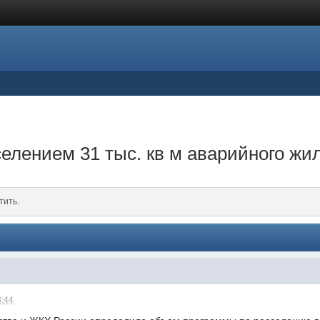
елением 31 тыс. кв м аварийного жи
тить.
3:44