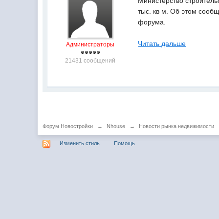
Министерство строитель
тыс. кв м. Об этом соо
форума.
Читать дальше
Администраторы
21431 сообщений
Форум Новостройки
→
Nhouse
→
Новости рынка недвижимости
Изменить стиль
Помощь