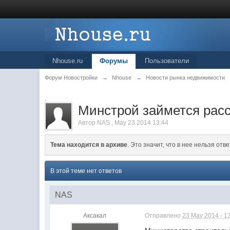
Nhouse.ru
Форумы
Пользователи
Форум Новостройки
→
Nhouse
→
Новости рынка недвижимости
.
Минстрой займется расс
Автор
NAS
,
May 23 2014 13:44
Тема находится в архиве
. Это значит, что в нее нельзя отве
В этой теме нет ответов
NAS
Аксакал
Отправлено
23 May 2014 - 1