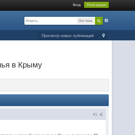
Вход
Регистрация
Эта тема
Просмотр новых публикаций
лья в Крыму
#1