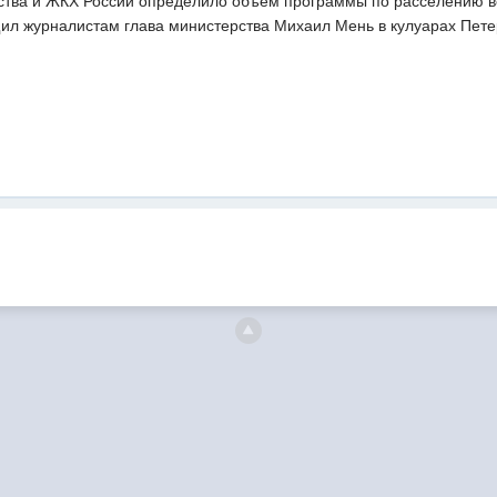
ства и ЖКХ России определило объем программы по расселению ве
бщил журналистам глава министерства Михаил Мень в кулуарах Пет