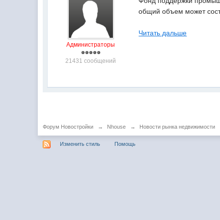
Фонд поддержки промышле
общий объем может сост
Читать дальше
Администраторы
21431 сообщений
Форум Новостройки
→
Nhouse
→
Новости рынка недвижимости
Изменить стиль
Помощь