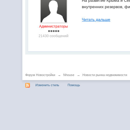
На развитие Крыма и Сев
внутренних резервов, ф
Читать дальше
Администраторы
21430 сообщений
Форум Новостройки
→
Nhouse
→
Новости рынка недвижимости
Изменить стиль
Помощь