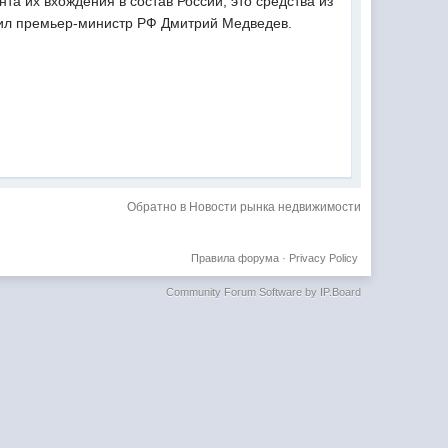
а их вхождения в состав России, это средства из
бщил премьер-министр РФ Дмитрий Медведев.
Обратно в Новости рынка недвижимости
Правила форума
·
Privacy Policy
Community Forum Software by IP.Board