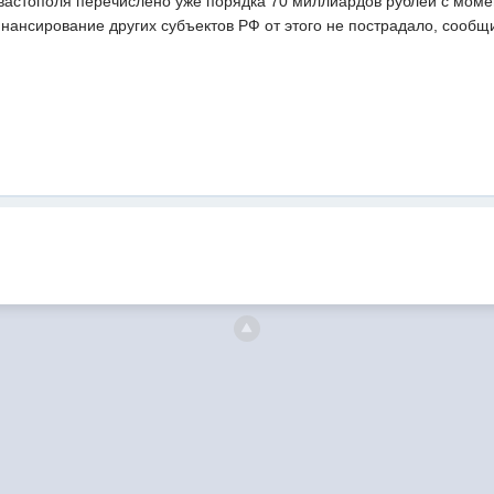
астополя перечислено уже порядка 70 миллиардов рублей с момент
инансирование других субъектов РФ от этого не пострадало, соо