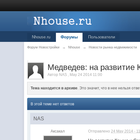
Nhouse.ru
Форумы
Пользователи
Форум Новостройки
→
Nhouse
→
Новости рынка недвижимости
.
Медведев: на развитие 
Автор
NAS
,
May 24 2014 11:00
Тема находится в архиве
. Это значит, что в нее нельзя отве
В этой теме нет ответов
NAS
Аксакал
Отправлено
24 May 2014 - 1