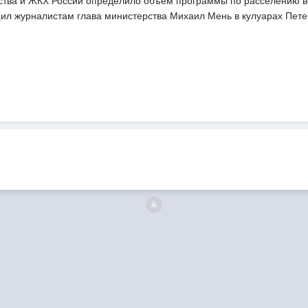
ства и ЖКХ России определило объем программы по расселению ве
бщил журналистам глава министерства Михаил Мень в кулуарах Пет