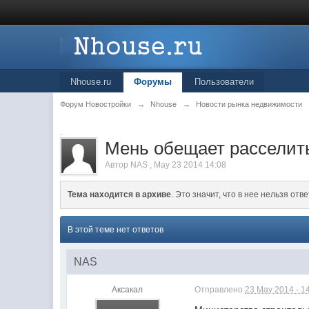
Nhouse.ru
Форумы
Пользователи
Форум Новостройки
→
Nhouse
→
Новости рынка недвижимости
.
Мень обещает расселит
Автор
NAS
,
May 23 2014 14:08
Тема находится в архиве
. Это значит, что в нее нельзя отве
В этой теме нет ответов
NAS
Аксакал
Отправлено
23 May 2014 - 1