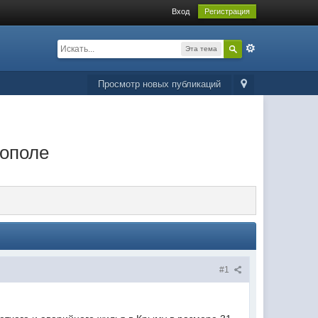
Вход
Регистрация
Эта тема
Просмотр новых публикаций
тополе
#1