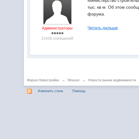
Министерство строитель
тыс. кв м. Об этом соо
форума.
Читать дальше
Администраторы
21430 сообщений
Форум Новостройки
→
Nhouse
→
Новости рынка недвижимости
Изменить стиль
Помощь