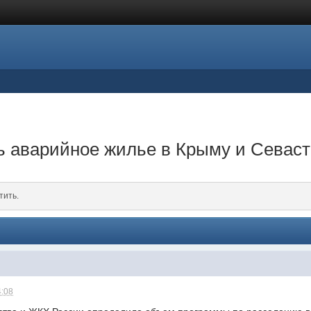
ь аварийное жилье в Крыму и Севас
тить.
4:08