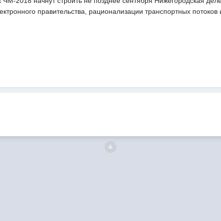
 ЧМ-2018 начнут строить не позднее сентября Нижегородская деле
электронного правительства, рационализации транспортных потоко