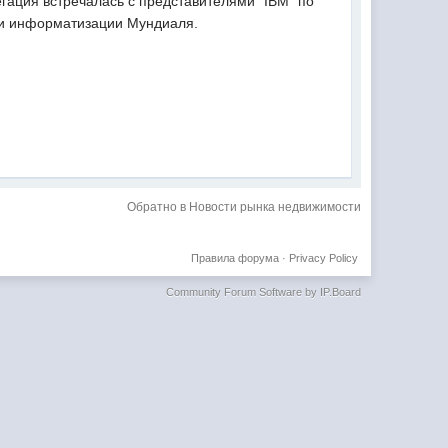
гация встречалась с представителями "IBM" по
в и информатизации Мундиаля.
Обратно в Новости рынка недвижимости
Правила форума
·
Privacy Policy
Community Forum Software by IP.Board