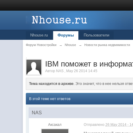
Nhouse.ru
Форумы
Пользователи
Форум Новостройки
→
Nhouse
→
Новости рынка недвижимости
.
IBM поможет в информа
Автор
NAS
,
May 26 2014 14:45
Тема находится в архиве
. Это значит, что в нее нельзя отве
В этой теме нет ответов
NAS
Аксакал
Отправлено
26 May 2014 - 1