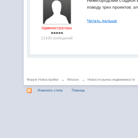
Нижегородский стадион к
поводу трех проектов: 
Читать дальше
Администраторы
21430 сообщений
Форум Новостройки
→
Nhouse
→
Новости рынка недвижимости
Изменить стиль
Помощь