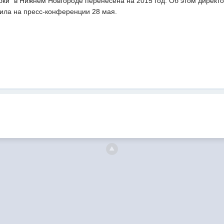
убки" в Нижнем Новгороде перенесена на 2015 год. Об этом дирек
ила на пресс-конференции 28 мая.