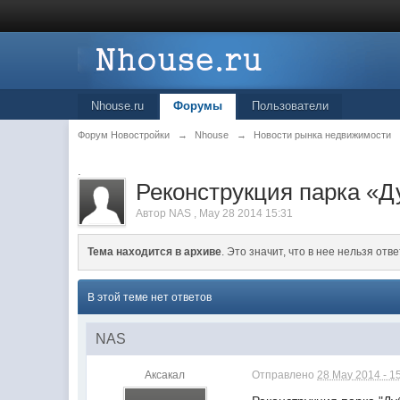
Nhouse.ru
Форумы
Пользователи
Форум Новостройки
→
Nhouse
→
Новости рынка недвижимости
.
Реконструкция парка «Д
Автор
NAS
,
May 28 2014 15:31
Тема находится в архиве
. Это значит, что в нее нельзя отве
В этой теме нет ответов
NAS
Аксакал
Отправлено
28 May 2014 - 1