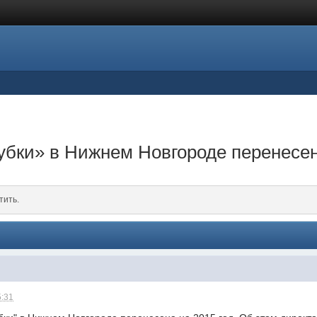
убки» в Нижнем Новгороде перенесен
тить.
5:31