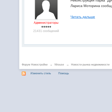
Реконструкция парка "Д
Лариса Моторина сообщ
Читать дальше
Администраторы
21431 сообщений
Форум Новостройки
→
Nhouse
→
Новости рынка недвижимости
Изменить стиль
Помощь