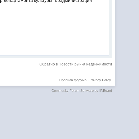
тор департамента культуры горадминистрации
Обратно в Новости рынка недвижимости
Правила форума
·
Privacy Policy
Community Forum Software by IP.Board