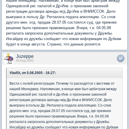
нашей Менеджер. Напоминаю, в конце мая был арбитраж между
Одинцовской рег. палатой и Др-Инв. о признании законной
регистрации договора аренды м/д Др-Инв и ВНИИССОК. Дело
выиграно в пользу Др. Регпалата подала апелляцию. Со слов
другого мен. отд. продаж 28.07.05 состоялся суд, где прежнее
решение было признано правомощным. Вчера, т.е. 04.05.08
регпалата запросила дополнительные документы у Дружбы.
Инсайдер из дружбы сообщает что новая информация по Дубкам
будет в конце августа. Странно, что данные рознятся.
Juzeppe
05 Aug 2005
VladSt, on 5.08.2005 - 16:27:
Вести с полей регистрации. Почему то расходятся с вестями от
нашей Менеджер. Напоминаю, в конце мая был арбитраж между
Одинцовской рег. палатой и Др-Инв. о признании законной
регистрации договора аренды м/д Др-Инв и ВНИИССОК. Дело
выиграно в пользу Др. Регпалата подала апелляцию. Со слов
другого мен. отд. продаж 28.07.05 состоялся суд, где прежнее
решение было признано правомощным. Вчера, т.е. 04.05.08
регпалата запросила дополнительные документы у Дружбы.
Инсайдер из дружбы сообщает что новая информация по Дубкам