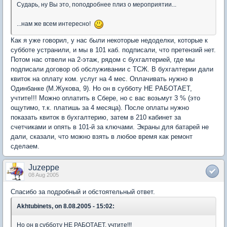
Сударь, ну Вы это, поподробнее плиз о мероприятии...
...нам же всем интересно!
Как я уже говорил, у нас были некоторые недоделки, которые к
субботе устранили, и мы в 101 каб. подписали, что претензий нет.
Потом нас отвели на 2-этаж, рядом с бухгалтерией, где мы
подписали договор об обслуживании с ТСЖ. В бухгалтерии дали
квиток на оплату ком. услуг на 4 мес. Оплачивать нужно в
Одинбанке (М.Жукова, 9). Но он в субботу НЕ РАБОТАЕТ,
учтите!!! Можно оплатить в Сбере, но с вас возьмут 3 % (это
ощутимо, т.к. платишь за 4 месяца). После оплаты нужно
показать квиток в бухгалтерию, затем в 210 кабинет за
счетчиками и опять в 101-й за ключами. Экраны для батарей не
дали, сказали, что можно взять в любое время как ремонт
сделаем.
Juzeppe
08 Aug 2005
Спасибо за подробный и обстоятельный ответ.
Akhtubinets, on 8.08.2005 - 15:02:
Но он в субботу НЕ РАБОТАЕТ, учтите!!!