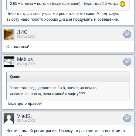
2.65 + стяжка + потолок (если натяжной)... будет все 2.5 метра
Ничего страшного, у вас же рост точно меньше. А под такую
высоту надо просто хорошо дизайн продумать и освещение.
ЛИС
05 Aug 2005
Он ползком!
Mebius
05 Aug 2005
Quote
У вас тоже ведь двушка в п.2 к.8, насколько помню...
левая или правая, если спиной к лифту???
Наше дело правое!
VladSt
05 Aug 2005
Вести с полей регистрации. Почему то расходятся с вестями от