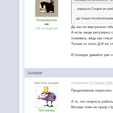
... народ на Сходне не ши
...да только пособолезнуе
Пользователи
Да мы не виртуально об
249 сообщений
А если люди регулярно с
пожевать, ведь как гласи
Только от этого Д-И не 
И Juzeppe давайте уже 
Juzeppe
Местная зануда!
Отправлено
25 October 2005 
Предложение перестать
А то, что скорость рабо
Москва тоже не сразу ст
Постоялец