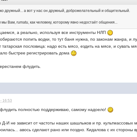
бко дружный... а вот у нас он дружный, доброжелательный и общительный.
м мы Вам, rumatu, как человеку, которому явно недостаёт общения...
щаемся, а реально, используя все инструменты НЛП
обираются попить водки, то тут баня нужна, по законам жанра, и л
т татарская пословица: надо есть мясо, ездить на мясе, и сувать мя
стало быстрее регистрировать дома
перестанем флудить.
- 16:53
 флудить полностью поддерживаю, самому надоело!
ты Д-И не зависит от частоты наших шашлыков и пр. культмассовых 
роилась... авось сделают рано или поздно. Кидалова с их стороны 