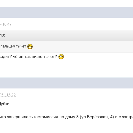
- 10:47
:43:
а пальцем тычет
сидит? чё он так низко тычет?
5 - 16:22
Дубки.
что завершилась госкомиссия по дому 8 (ул.Берёзовая, 4) и с завт