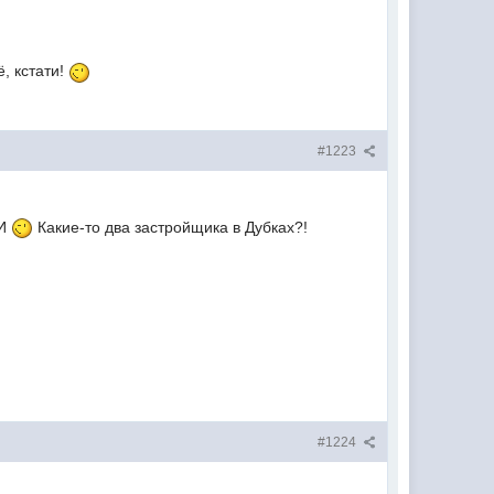
ё, кстати!
#1223
-И
Какие-то два застройщика в Дубках?!
#1224