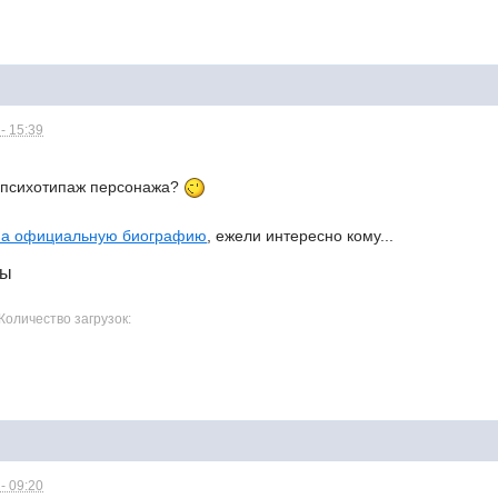
- 15:39
.
 психотипаж персонажа?
на официальную биографию
, ежели интересно кому...
лы
Количество загрузок:
- 09:20