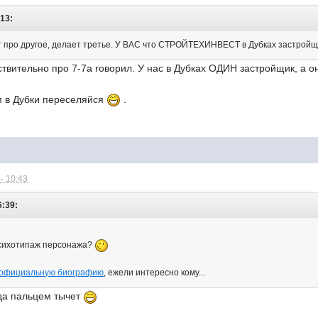
:13:
ит про другое, делает третье. У ВАС что СТРОЙТЕХИНВЕСТ в Дубках застрой
ствительно про 7-7а говорил. У нас в Дубках ОДИН застройщик, а
м в Дубки переселяйся
.
- 10:43
6:39:
психотипаж персонажа?
 официальную биографию
, ежели интересно кому...
лда пальцем тычет