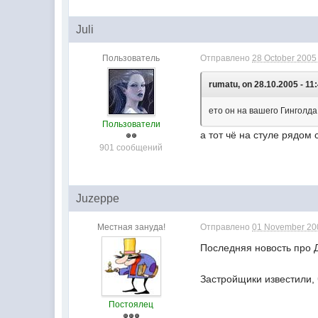
Juli
Пользователь
Отправлено
28 October 2005 
rumatu, on 28.10.2005 - 11
ето он на вашего Гинголд
Пользователи
а тот чё на стуле рядом 
901 сообщений
Juzeppe
Местная зануда!
Отправлено
01 November 200
Последняя новость про 
Застройщики известили, 
Постоялец