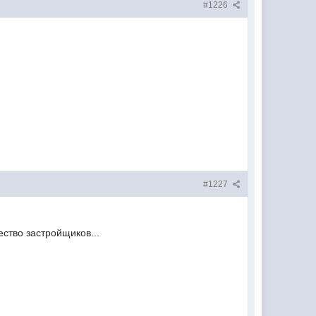
#1226
#1227
ество застройщиков...