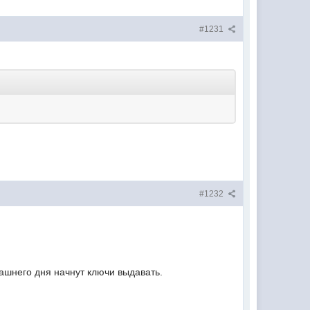
#1231
#1232
рашнего дня начнут ключи выдавать.