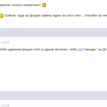
тормоза сильно напрягают!
Сейчас туда на форум закину идею на этот счёт... спасибо за не
- 14:41
 либо администрация спит в одном ботинке, либо
это
"наезды" на Д
- 14:52