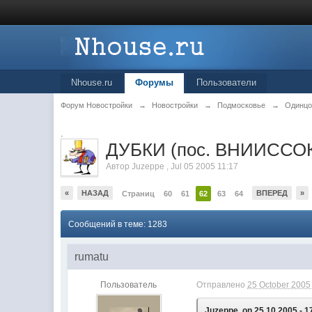
Nhouse.ru
Форумы
Пользователи
Форум Новостройки
→
Новостройки
→
Подмосковье
→
Одинцо
.
ДУБКИ (пос. ВНИИССОК)
Автор
Juzeppe
,
Jul 05 2005 11:17
«
НАЗАД
ВПЕРЕД
»
Страниц
60
61
62
63
64
Сообщений в теме: 1283
rumatu
Пользователь
Отправлено
25 October 2005 
Juzeppe, on 25.10.2005 - 1