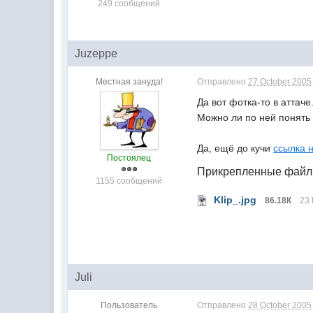
249 сообщений
Juzeppe
Местная зануда!
Отправлено
27 October 2005 
Да вот фотка-то в аттаче
Можно ли по ней понять
Да, ещё до кучи
ссылка 
Постоялец
Прикрепленные фай
1155 сообщений
Klip_.jpg
86.18К
23 
Juli
Пользователь
Отправлено
28 October 2005 