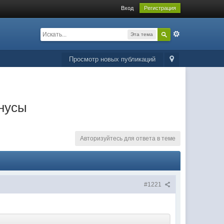
Вход
Регистрация
Эта тема
Просмотр новых публикаций
нусы
Авторизуйтесь для ответа в теме
#1221