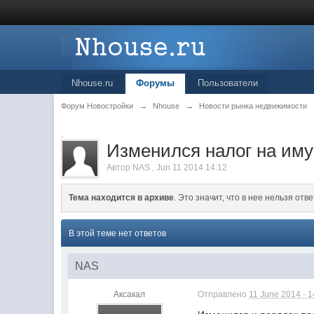
Nhouse.ru
Форумы
Пользователи
Форум Новостройки
→
Nhouse
→
Новости рынка недвижимости
.
Изменился налог на им
Автор
NAS
,
Jun 11 2014 14:12
Тема находится в архиве
. Это значит, что в нее нельзя отве
В этой теме нет ответов
NAS
Аксакал
Отправлено
11 June 2014 - 1