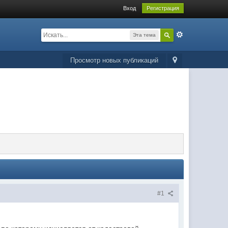
Вход
Регистрация
Эта тема
Просмотр новых публикаций
#1