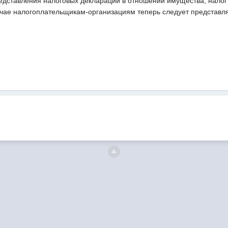
едставления налоговых деклараций в отношении имущества, налог 
учае налогоплательщикам-организациям теперь следует представля