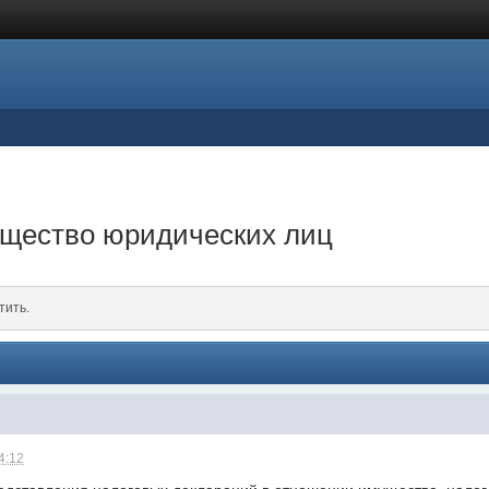
ущество юридических лиц
тить.
4:12