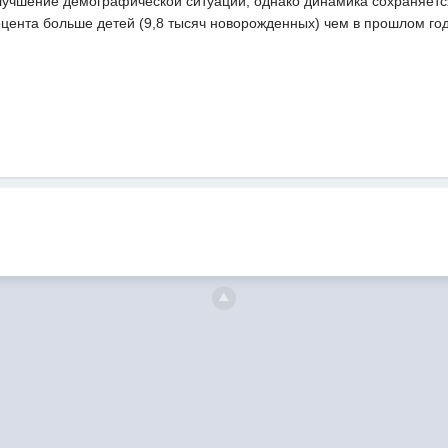
лучшение демографической ситуации, однако динамика сохраняетс
роцента больше детей (9,8 тысяч новорожденных) чем в прошлом го