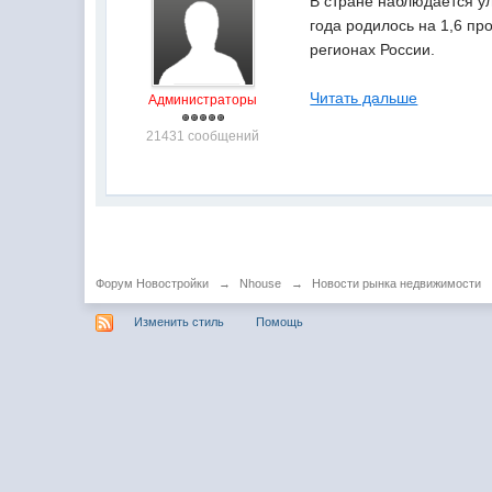
В стране наблюдается у
года родилось на 1,6 п
регионах России.
Читать дальше
Администраторы
21431 сообщений
Форум Новостройки
→
Nhouse
→
Новости рынка недвижимости
Изменить стиль
Помощь