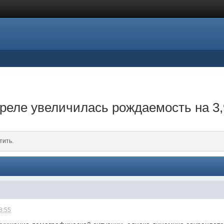
преле увеличилась рождаемость на 3
тить.
8:55