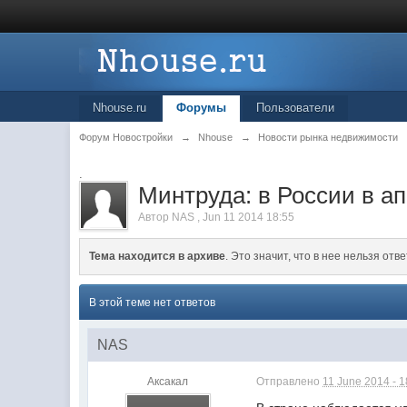
Nhouse.ru
Форумы
Пользователи
Форум Новостройки
→
Nhouse
→
Новости рынка недвижимости
.
Минтруда: в России в а
Автор
NAS
,
Jun 11 2014 18:55
Тема находится в архиве
. Это значит, что в нее нельзя отве
В этой теме нет ответов
NAS
Аксакал
Отправлено
11 June 2014 - 1