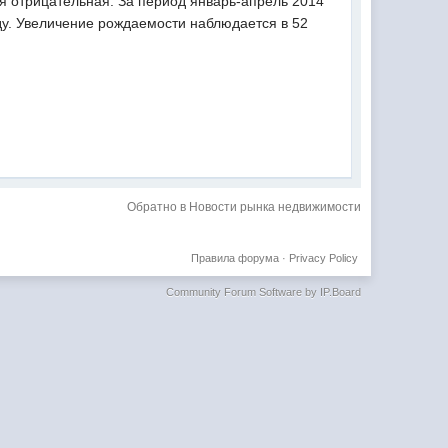
я отрицательная. За период январь-апрель 2014
ду. Увеличение рождаемости наблюдается в 52
Обратно в Новости рынка недвижимости
Правила форума
·
Privacy Policy
Community Forum Software by IP.Board