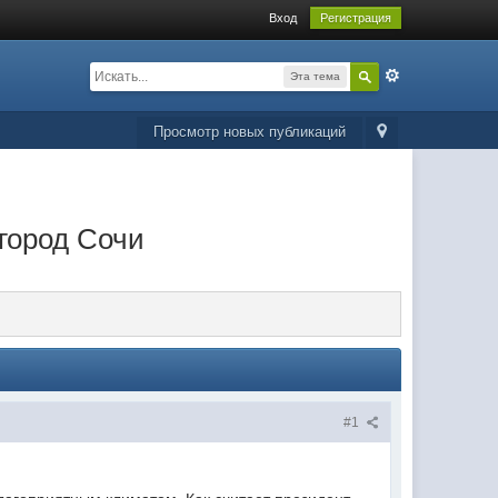
Вход
Регистрация
Эта тема
Просмотр новых публикаций
город Сочи
#1