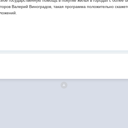
ебе государственную помощь в покупке жилья в городах с более б
лторов Валерий Виноградов, такая программа положительно скажет
ложений.