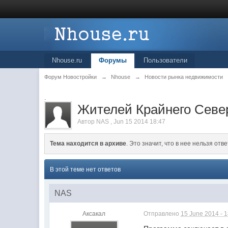
Nhouse.ru
Форумы
Пользователи
Форум Новостройки
→
Nhouse
→
Новости рынка недвижимости
.
Жителей Крайнего Север
Автор
NAS
,
Jun 15 2014 18:47
Тема находится в архиве
. Это значит, что в нее нельзя отве
В этой теме нет ответов
NAS
Аксакал
Отправлено
15 June 2014 - 