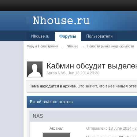
Nhouse.ru
Форумы
Пользователи
Форум Новостройки
→
Nhouse
→
Новости рынка недвижимости
.
Кабмин обсудит выделен
Автор
NAS
,
Jun 18 2014 23:20
Тема находится в архиве
. Это значит, что в нее нельзя отве
В этой теме нет ответов
NAS
Аксакал
Отправлено
18 June 2014 - 