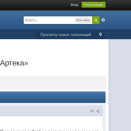
Вход
Регистрация
Эта тема
Просмотр новых публикаций
«Артека»
#1