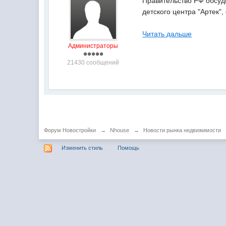
Правительство РФ обсуд
детского центра "Артек"
Читать дальше
Администраторы
21430 сообщений
Форум Новостройки
→
Nhouse
→
Новости рынка недвижимости
Изменить стиль
Помощь