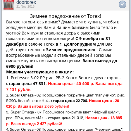
doortorex
21 Nov 2015
Зимнее предложение от Torex!
Вы уже готовитесь к зиме? Думаете что купить, чтобы в
холодные месяцы Вам и Вашим близким было тепло и
уютно? Вам нужна стальная дверь с высокими
показателями по теплоизоляции!
С 9 ноября по 31
декабря
в салоне
Torex
в г. Долгопрудном
для Вас
действует теплое «
Зимнее предложение»
. Самые
востребованные модели стальных дверей
Torex
Вы
сможете купить по выгодным ценам.
Ваша выгода до
6900 рублей!
Модели участвующие в акции:
1. Professor 3-02 PP рис. РВ-2 Конго Венге с двух сторон
-
старая цена 47 531
, Новая цена - 40 400 р.
Ваша выгода
7 131 рубль!
2. Super Omega - 02 Порошковое покрытие цвет "Капучино", рис.
RGSO, белый венге H-4
- старая цена 22 706
, Новая цена - 20
020 р.
Ваша выгода 2 686 рублей!
3. Super Omega - 07 Порошковое покрытие цвет "Чёрный шёлк",
рис. RP-4, венге 5М7 -
старая цена 21 312
,
Новая цена - 18 885
р. Ваша выгода 2 427 рублей!
4. Super Omega - 08 Порошковое покрытие цвет "Чёрный шёлк",