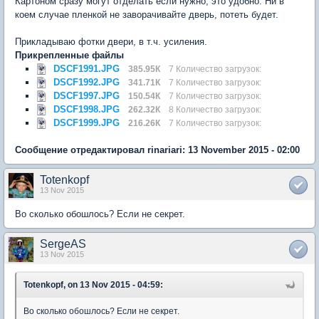
Картоном сразу могут отделать если нужно, это удобно. Ни в
коем случае пленкой не заворачивайте дверь, потеть будет.
Прикладываю фотки двери, в т.ч. усиления.
Прикрепленные файлы
DSCF1991.JPG
385.95К
7 Количество загрузок:
DSCF1992.JPG
341.71К
7 Количество загрузок:
DSCF1997.JPG
150.54К
7 Количество загрузок:
DSCF1998.JPG
262.32К
8 Количество загрузок:
DSCF1999.JPG
216.26К
7 Количество загрузок:
Сообщение отредактировал rinariari: 13 November 2015 - 02:00
Totenkopf
13 Nov 2015
Во сколько обошлось? Если не секрет.
SergeAS
13 Nov 2015
Totenkopf, on 13 Nov 2015 - 04:59:
Во сколько обошлось? Если не секрет.