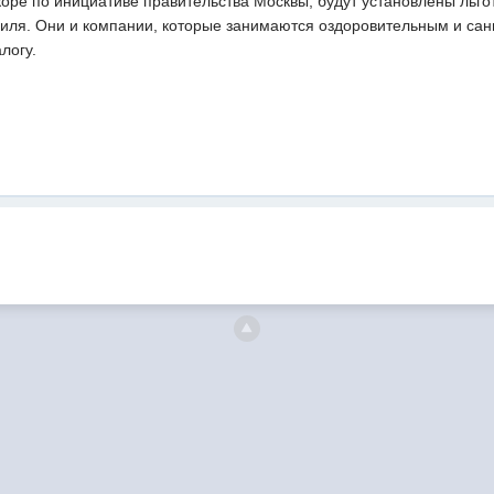
скоре по инициативе правительства Москвы, будут установлены льг
иля. Они и компании, которые занимаются оздоровительным и сан
логу.