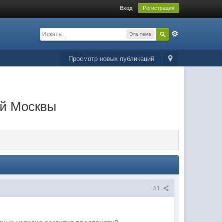
Вход
Регистрация
Эта тема
Просмотр новых публикаций
ой Москвы
#1