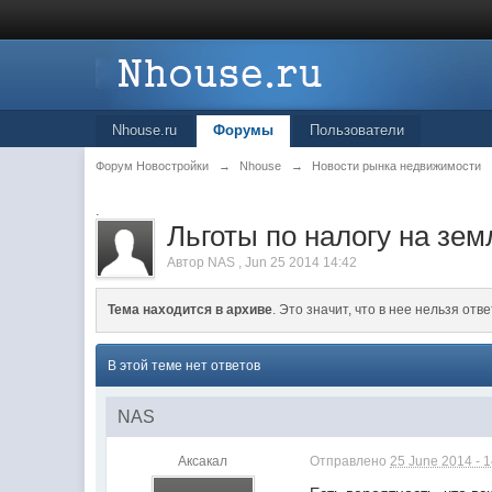
Nhouse.ru
Форумы
Пользователи
Форум Новостройки
→
Nhouse
→
Новости рынка недвижимости
.
Льготы по налогу на зе
Автор
NAS
,
Jun 25 2014 14:42
Тема находится в архиве
. Это значит, что в нее нельзя отве
В этой теме нет ответов
NAS
Аксакал
Отправлено
25 June 2014 - 