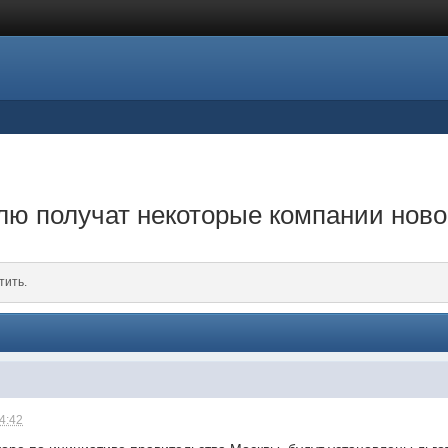
млю получат некоторые компании нов
тить.
14:42