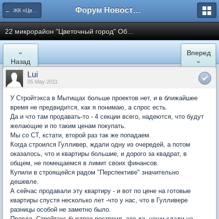
Форум Новостройки
← ЖК «Цветочный город» Микрорайон 22
22 микрорайон "Цветочный город" Об...
«
Вперед
Назад
»
Lui
05 May 2011
У Стройтэкса в Мытищах больше проектов нет, и в ближайшее
время не предвидится, как я понимаю, а спрос есть.
Да и что там продавать-то - 4 секции всего, надеются, что будут
желающие и по таким ценам покупать.
Мы со СТ, кстати, второй раз так же попадаем.
Когда строился Гулливер, ждали одну из очередей, а потом
оказалось, что и квартиры большие, и дорого за квадрат, в
общем, не помещаемся в лимит своих финансов.
Купили в строящейся радом "Перспективе" значительно
дешевле.
А сейчас продавали эту квартиру - и вот по цене на готовые
квартиры спустя несколько лет -что у нас, что в Гулливере
разницы особой не заметно было.
Правда, Стройтэкс быстрее построил, это да, наши сдали на