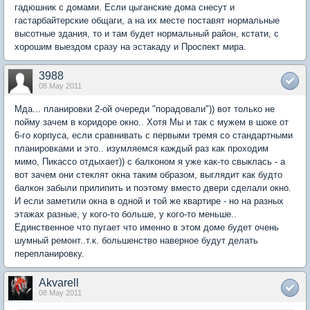
гадюшник с домами. Если цыганские дома снесут и
гастарбайтерские общаги, а на их месте поставят нормальные
высотные здания, то и там будет нормальный район, кстати, с
хорошим выездом сразу на эстакаду и Проспект мира.
3988
08 May 2011
Мда... планировки 2-ой очереди "порадовали")) вот только не
пойму зачем в коридоре окно.. Хотя Мы и так с мужем в шоке от
6-го корпуса, если сравнивать с первыми тремя со стандартными
планировками и это.. изумляемся каждый раз как проходим
мимо, Пикассо отдыхает)) с балконом я уже как-то свыклась - а
вот зачем они стеклят окна таким образом, выглядит как будто
балкон забыли прилипить и поэтому вместо двери сделали окно.
И если заметили окна в одной и той же квартире - но на разных
этажах разные, у кого-то больше, у кого-то меньше..
Единственное что пугает что именно в этом доме будет очень
шумный ремонт..т.к. большенство наверное будут делать
перепланировку.
Akvarell
08 May 2011