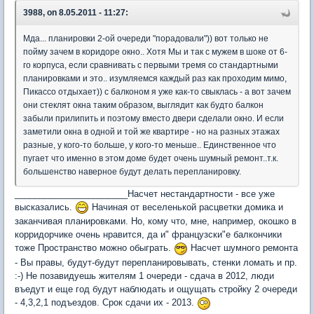
3988, on 8.05.2011 - 11:27:
Мда... планировки 2-ой очереди "порадовали")) вот только не
пойму зачем в коридоре окно.. Хотя Мы и так с мужем в шоке от 6-
го корпуса, если сравнивать с первыми тремя со стандартными
планировками и это.. изумляемся каждый раз как проходим мимо,
Пикассо отдыхает)) с балконом я уже как-то свыклась - а вот зачем
они стеклят окна таким образом, выглядит как будто балкон
забыли прилипить и поэтому вместо двери сделали окно. И если
заметили окна в одной и той же квартире - но на разных этажах
разные, у кого-то больше, у кого-то меньше.. Единственное что
пугает что именно в этом доме будет очень шумный ремонт..т.к.
большенство наверное будут делать перепланировку.
_______________________Насчет нестандартности - все уже
высказались.
Начиная от веселенькой расцветки домика и
заканчивая планировками. Но, кому что, мне, например, окошко в
корридорчике очень нравится, да и" французски"е балкончики
тоже Пространство можно обыграть.
Насчет шумного ремонта
- Вы правы, будут-будут перепланировывать, стенки ломать и пр.
:-) Не позавидуешь жителям 1 очереди - сдача в 2012, люди
въедут и еще год будут наблюдать и ощущать стройку 2 очереди
- 4,3,2,1 подъездов. Срок сдачи их - 2013.