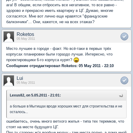
ага! В общем, если отбросить все негативное, то все равно -
здорово и прекрасно иметь квартирку в ЦГ. Думаю, многие
согласятся. Мне вот лично еще нравятся "французские
балкончики"... Они, кажется, не на всех этажах?
Roketos
05 May 2011
Место лучшее в городе - факт. Но всё-таки в первых трёх
корпусах планировки были гораздо лучше. Интересно, что
проектировщики 6-го корпуса курят?
Сообщение отредактировал Roketos: 05 May 2011 - 22:10
Lui
05 May 2011
Lexus82, on 5.05.2011 - 21:01:
а больше в Мытищах вроде хороших мест для строительства и не
осталось...
ошибаетесь, очень много ветхого жилья - типа тех теремков, что
стоят на месте будущего ЦГ.
Про ту сторону ж/д вообще молчу - там места полно, а дома иной