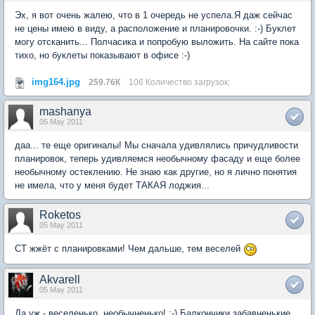
Эх, я вот очень жалею, что в 1 очередь не успела.Я даж сейчас
не цены имею в виду, а расположение и планировочки. :-) Буклет
могу отсканить... Полчасика и попробую выложить. На сайте пока
тихо, но буклеты показывают в офисе :-)
img164.jpg
259.76К
106 Количество загрузок:
mashanya
05 May 2011
даа... те еще оригиналы! Мы сначала удивлялись причудливости
планировок, теперь удивляемся необычному фасаду и еще более
необычному остеклению. Не знаю как другие, но я лично понятия
не имела, что у меня будет ТАКАЯ лоджия...
Roketos
05 May 2011
СТ жжёт с планировками! Чем дальше, тем веселей
Akvarell
05 May 2011
Да уж - веселенько, необычненько! :-) Балкончики забавненькие,