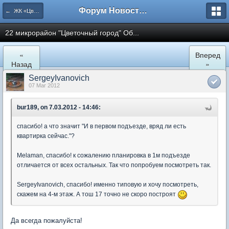
Форум Новостройки
← ЖК «Цветочный город» Микрорайон 22
22 микрорайон "Цветочный город" Об...
«
Вперед
Назад
»
SergeyIvanovich
07 Mar 2012
bur189, on 7.03.2012 - 14:46:
спасибо! а что значит "И в первом подъезде, вряд ли есть
квартирка сейчас."?
Melaman, спасибо! к сожалению планировка в 1м подъезде
отличается от всех остальных. Так что попробуем посмотреть так.
SergeyIvanovich, спасибо! именно типовую и хочу посмотреть,
скажем на 4-м этаж. А тош 17 точно не скоро построят
Да всегда пожалуйста!