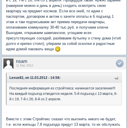
й с 19, 7-й с 26, 8-й со 2 апреля. Процедура такая: нужно заранее
(наверное можно и день в день) сходить осмотреть свою
квартиру на предмет косяков. Если все окей, то идем с
паспортом, договором и актом о зачете оплаты в 6 подъезд 1
этаж и там подписываем акт приема передачи квартиры,
оплачиваем коммуналку 30-40 тыс.руб. и получаем ключи.
Выходим, открываем шампанское, угощаем всех
присутствующих соседей, разбиваем бутылку о стену дома (чтоб
долго и крепко стоял), убираем за собой осколки и радостные
идем домой паковать вещи
nsam
11 Mar 2012
Lexus82, on 11.03.2012 - 14:58:
Последняя информация из стройтекса: начинается заселение!!!
На каждый подъезд отводится неделя. 5-й подъезд с 13 марта, 6-
й с 19, 7-й с 26, 8-й со 2 апреля.
Вместе с этим Стройтекс сказал что выгонять никого не будет,
т.е. если жильцы 7,8 подъезда придут 13 марта, то их обслужать