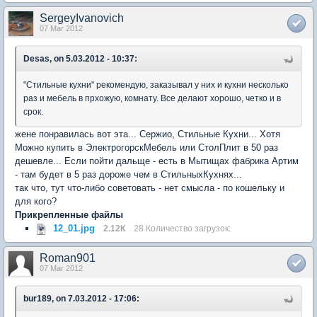
SergeyIvanovich
07 Mar 2012
Desas, on 5.03.2012 - 10:37:
"Стильные кухни" рекомендую, заказывал у них и кухни несколько
раз и мебель в прхожую, комнату. Все делают хорошо, четко и в
срок.
жене понравилась вот эта... Сержио, Стильные Кухни... Хотя
Можно купить в ЭлектрогорскМебель или СтолПлит в 50 раз
дешевле... Если пойти дальще - есть в Мытищах фабрика Артим
- там будет в 5 раз дороже чем в СтильныхКухнях...
так что, тут что-либо советовать - нет смысла - по кошельку и
для кого?
Прикрепленные файлы
12_01.jpg
2.12К
28 Количество загрузок:
Roman901
07 Mar 2012
bur189, on 7.03.2012 - 17:06: