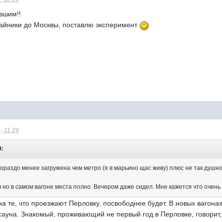
вшим!!
 Тайники до Москвы, поставлю эксперимент
- 11:29
9:
гораздо менее загружена чем метро (я в марьино щас живу) плюс не так душно
 но в самом вагоне места полно. Вечером даже сидел. Мне кажется что очень
на те, что проезжают Перловку, посвободнее будет. В новых вагона
 сауна. Знакомый, проживающий не первый год в Перловке, говорит