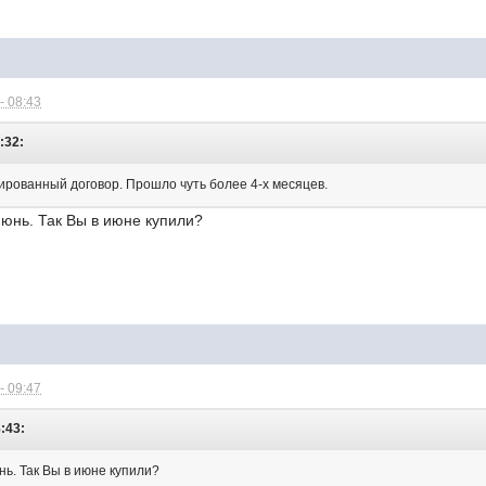
- 08:43
:32:
ированный договор. Прошло чуть более 4-х месяцев.
 июнь. Так Вы в июне купили?
- 09:47
8:43:
нь. Так Вы в июне купили?