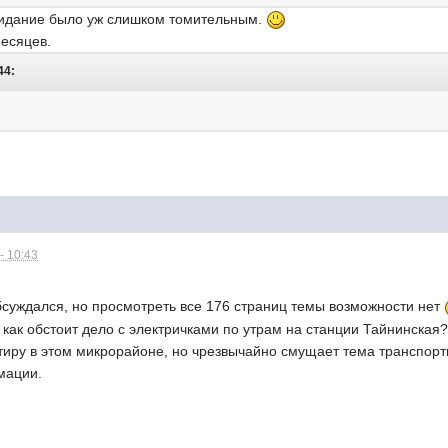
жидание было уж слишком томительным.
есяцев.
44:
- 10:43
бсуждался, но просмотреть все 176 страниц темы возможности нет
 как обстоит дело с электричками по утрам на станции Тайнинская? 
тиру в этом микрорайоне, но чрезвычайно смущает тема транспорт
мации.