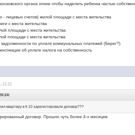
московского органа опеки чтобы наделить ребенка частью собстве
о - лицевых счетов) жилой площади с места жительства
ниги с места жительства
илой площади с места жительства
илой площади с места жительства
и задолженности по уплате коммунальных платежей (Берег?)
 инспекции об уплате налога на собственность
- 22:32
20:24:
упил квартиру в К 10 зарегистировали договор???
трированный договор. Прошло чуть более 4-х месяцев.