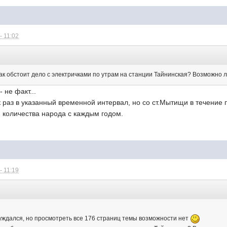
- 11:02
ак обстоит дело с электричками по утрам на станции Тайнинская? Возможно ли в
 не факт...
 раз в указанный временной интервал, но со ст.Мытищи в течение
 количества народа с каждым годом.
- 11:19
уждался, но просмотреть все 176 страниц темы возможности нет