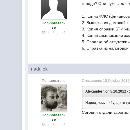
городе? Они нужны для 
1. Копии ФЛC (финансов
2. Выписка из домовой к
Пользователи
3. Копия справки БТИ ж
52 сообщений
4. Копия экспликации ж
5. Справка об отсутстви
6. Справка из налоговой
nadulek
Пользователь
Отправлено
10 October 2012 
Alexanderr, on 5.10.2012 - 
Народ, кому-нибудь, кто к
Сегодня отдали зарегис
Пользователи
64 сообщений