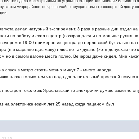
ак обстоит дело с электричками по утрам на станции Тайнинская? Возможно ли в
иру в этом микрорайоне, но чрезвычайно смущает тема транспортной доступн
ции.
августа делал натурный экспиремент. 3 раза в разные дни ездил на 
поти на работу и ехал в центр (возвращался и на машине рулил на
вечером в 19-00 примерно из центра до перловской буквально на 
ро (я в марьино щас живу) плюс не так душно (хотя допускаю что ко
м но в самом вагоне места полно. Вечером даже сидел. Мне кажет
на спуск в метро стоять можно минут 7 - много народу.
ка плоха только тем что надо дополнительный проезной покупать,
т построят около жк Ярославский то электрички думаю заметно оп
аз на электричке ездил лет 25 назад когда пацаном был
- 12:26