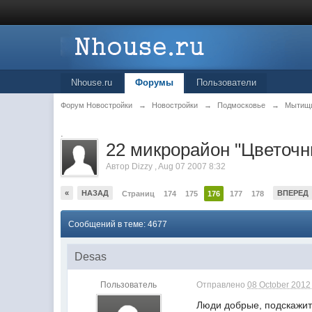
Nhouse.ru
Форумы
Пользователи
Форум Новостройки
→
Новостройки
→
Подмосковье
→
Мытищ
.
22 микрорайон "Цветоч
Автор
Dizzy
,
Aug 07 2007 8:32
«
НАЗАД
ВПЕРЕД
Страниц
174
175
176
177
178
Сообщений в теме: 4677
Desas
Пользователь
Отправлено
08 October 2012 
Люди добрые, подскажит