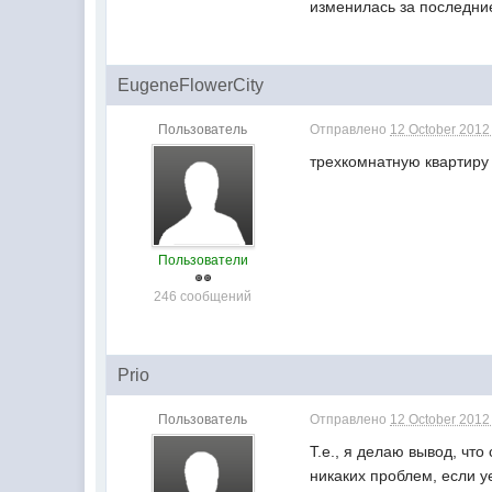
изменилась за последние
EugeneFlowerCity
Пользователь
Отправлено
12 October 2012 
трехкомнатную квартиру 
Пользователи
246 сообщений
Prio
Пользователь
Отправлено
12 October 2012 
Т.е., я делаю вывод, чт
никаких проблем, если у