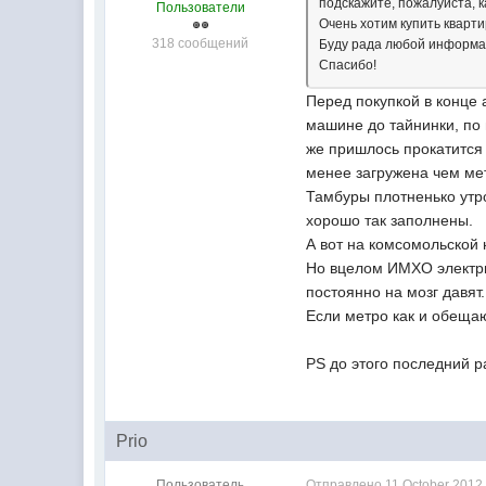
подскажите, пожалуйста, к
Пользователи
Очень хотим купить кварт
318 сообщений
Буду рада любой информа
Спасибо!
Перед покупкой в конце 
машине до тайнинки, по 
же пришлось прокатится 
менее загружена чем мет
Тамбуры плотненько утро
хорошо так заполнены.
А вот на комсомольской 
Но вцелом ИМХО электрич
постоянно на мозг давят.
Если метро как и обещаю
PS до этого последний р
Prio
Пользователь
Отправлено
11 October 2012 