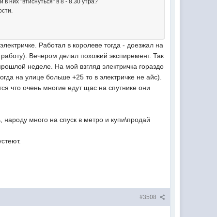
 них "втиснуться" в 8 - 8.30 утра?
ости.
электричке. Работал в королеве тогда - доезжал на
 работу). Вечером делал похожий экспиремент. Так
прошлой неделе. На мой взгляд электричка гораздо
гда на улице больше +25 то в электричке не айс).
ся что очень многие едут щас на спутнике они
 народу много на спуск в метро и купи\продай
устеют.
#3508