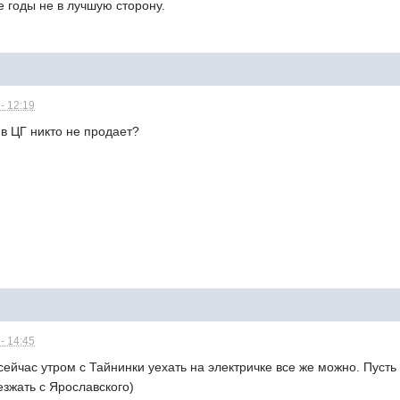
 годы не в лучшую сторону.
- 12:19
в ЦГ никто не продает?
- 14:45
о сейчас утром с Тайнинки уехать на электричке все же можно. Пус
езжать с Ярославского)